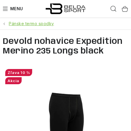
Prejsť
Hľad
na
obsah
Pánske termo spodky
ŠPORTY
Devold nohavice Expedition
BEH
Merino 235 Longs black
BOGNER
GOLDBERGH
10 %
Akcia
OBLEČENIE
OBUV
DOPLNKY