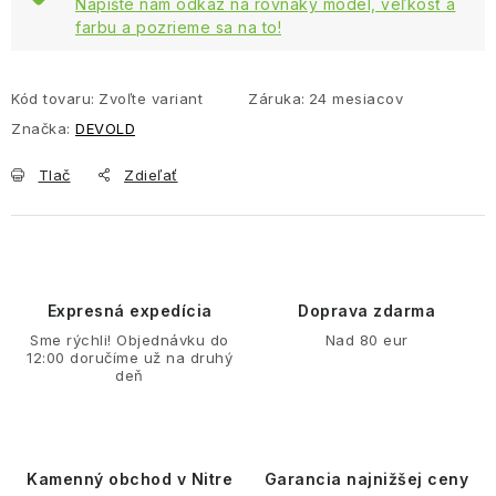
Napíšte nám odkaz na rovnaký model, veľkosť a
farbu a pozrieme sa na to!
Kód tovaru:
Zvoľte variant
Záruka
:
24 mesiacov
Značka:
DEVOLD
Tlač
Zdieľať
Expresná expedícia
Doprava zdarma
Sme rýchli! Objednávku do
Nad 80 eur
12:00 doručíme už na druhý
deň
Kamenný obchod v Nitre
Garancia najnižšej ceny