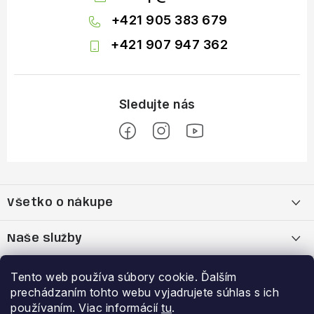
+421 905 383 679
+421 907 947 362
Z
á
Všetko o nákupe
p
ä
Moja objednávka
Naše služby
t
i
Nákup na splátky cez Quatro
Belda Sport x Atomic Skitest Soelden 2025
Výhody a zľavy
Tento web používa súbory cookie. Ďalším
e
prechádzaním tohto webu vyjadrujete súhlas s ich
OBCHODNÉ PODMIENKY
Bootfitting - Tvarovanie Lyžiarok v Nitre
Garancia najnižšej ceny
používaním. Viac informácií
tu
.
Prihlásenie