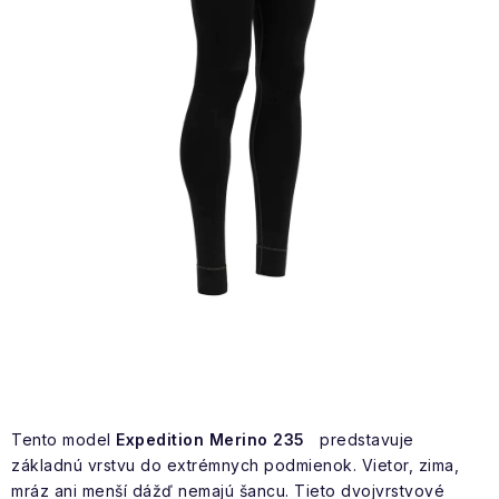
NAŠE SLUŽBY
VÝPREDAJ
ZNAČKY
Vrátenie a výmena
Doprava a platba
Blog
Moja objednávka
Tento model
Expedition Merino 235
predstavuje
základnú vrstvu do extrémnych podmienok. Vietor, zima,
mráz ani menší dážď nemajú šancu. Tieto dvojvrstvové