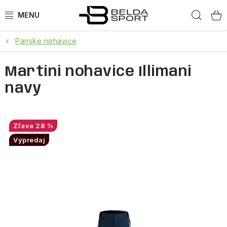
Prejsť
Hľad
na
obsah
Pánske nohavice
ŠPORTY
Martini nohavice Illimani
BEH
navy
BOGNER
GOLDBERGH
28 %
Výpredaj
OBLEČENIE
OBUV
DOPLNKY