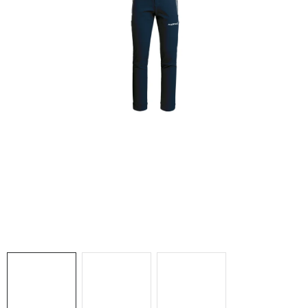
NAŠE SLUŽBY
VÝPREDAJ
ZNAČKY
Vrátenie a výmena
Doprava a platba
Blog
Moja objednávka