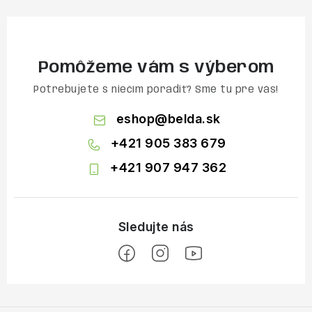
Pomôžeme vám s výberom
Potrebujete s niečím poradiť? Sme tu pre vás!
eshop
@
belda.sk
+421 905 383 679
+421 907 947 362
Z