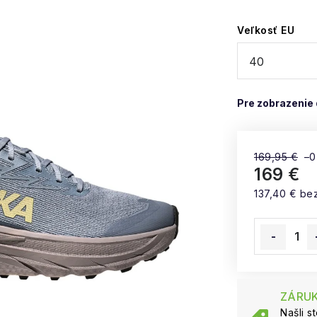
Veľkosť EU
169,95 €
–0
169 €
137,40 € be
Jednotková
ZÁRUK
Našli s