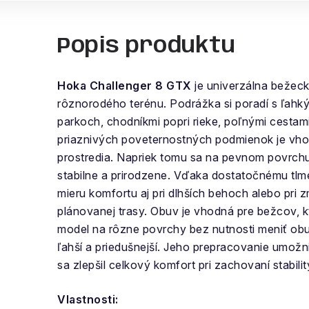
Popis produktu
Hoka Challenger 8 GTX
je univerzálna bežec
rôznorodého terénu. Podrážka si poradí s ľahk
parkoch, chodníkmi popri rieke, poľnými cestami
priaznivých poveternostných podmienok je vho
prostredia. Napriek tomu sa na pevnom povrchu,
stabilne a prirodzene. Vďaka dostatočnému tlm
mieru komfortu aj pri dlhších behoch alebo pri
plánovanej trasy. Obuv je vhodná pre bežcov, kt
model na rôzne povrchy bez nutnosti meniť obu
ľahší a priedušnejší. Jeho prepracovanie umožni
sa zlepšil celkový komfort pri zachovaní stabili
Vlastnosti: