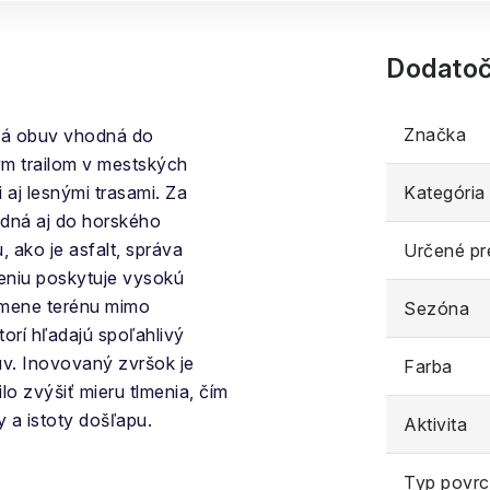
Dodatoč
Značka
ká obuv vhodná do
ým trailom v mestských
 aj lesnými trasami. Za
Kategória
dná aj do horského
 ako je asfalt, správa
Určené pr
eniu poskytuje vysokú
 zmene terénu mimo
Sezóna
orí hľadajú spoľahlivý
v. Inovovaný zvršok je
Farba
lo zvýšiť mieru tlmenia, čím
ty a istoty došľapu.
Aktivita
Typ povr