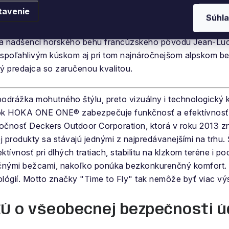
tavenie
Súhla
 nadšenci horského behu francúzskeho pôvodu Jean-Luc 
 spoľahlivým kúskom aj pri tom najnáročnejšom alpskom beh
ný predajca so zaručenou kvalitou.
drážka mohutného štýlu, preto vizuálny i technologický ko
k HOKA ONE ONE® zabezpečuje funkčnosť a efektívnosť a
očnosť Deckers Outdoor Corporation, ktorá v roku 2013 zna
 produkty sa stávajú jednými z najpredávanejšími na trhu
ktívnosť pri dlhých tratiach, stabilitu na klzkom teréne i
reačnými bežcami, nakoľko ponúka bezkonkurenčný komfo
lógií. Motto značky "Time to Fly" tak nemôže byť viac vý
EÚ o všeobecnej bezpečnosti ú