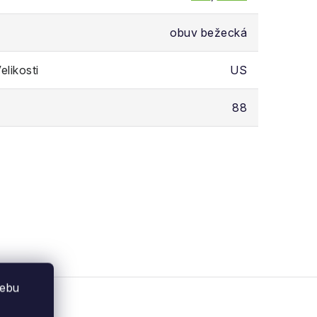
obuv bežecká
likosti
US
88
webu