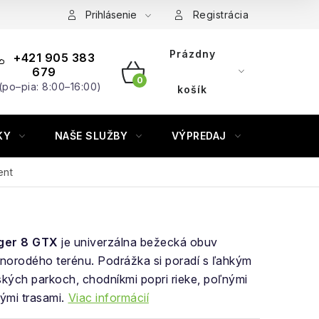
Prihlásenie
Registrácia
Prázdny
+421 905 383
679
(po–pia: 8:00–16:00)
NÁKUPNÝ
košík
KOŠÍK
KY
NAŠE SLUŽBY
VÝPREDAJ
ZNAČKY
ent
ger 8 GTX
je univerzálna bežecká obuv
norodého terénu. Podrážka si poradí s ľahkým
ských parkoch, chodníkmi popri rieke, poľnými
nými trasami.
Viac informácií