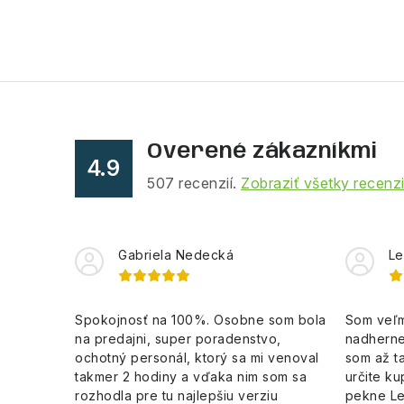
Overené zákazníkmi
4.9
507
recenzií.
Zobraziť všetky recenz
Gabriela Nedecká
Le
Spokojnosť na 100%. Osobne som bola
Som veľm
na predajni, super poradenstvo,
nadherne
ochotný personál, ktorý sa mi venoval
som až ta
takmer 2 hodiny a vďaka nim som sa
určite ku
rozhodla pre tu najlepšiu verziu
pekne L