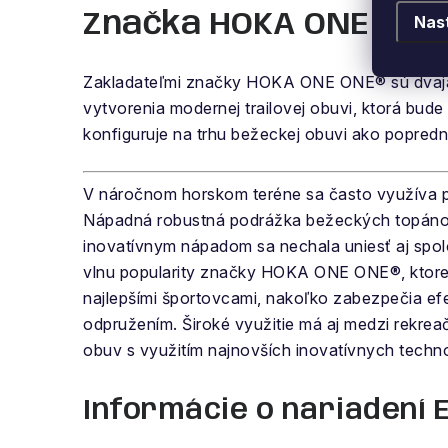
Značka HOKA ONE ONE
Nas
Zakladateľmi značky HOKA ONE ONE® sú dvaja
vytvorenia modernej trailovej obuvi, ktorá bude
konfiguruje na trhu bežeckej obuvi ako popred
V náročnom horskom teréne sa často využíva po
Nápadná robustná podrážka bežeckých topáno
inovatívnym nápadom sa nechala uniesť aj spol
vlnu popularity značky HOKA ONE ONE®, ktorej
najlepšími športovcami, nakoľko zabezpečia efe
odpružením. Široké využitie má aj medzi rek
obuv s využitím najnovších inovatívnych techno
Informácie o nariadení 