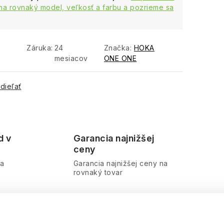
na rovnaký model, veľkosť a farbu a pozrieme sa
Záruka
:
24
Značka:
HOKA
mesiacov
ONE ONE
dieľať
d v
Garancia najnižšej
ceny
ra
Garancia najnižšej ceny na
rovnaký tovar