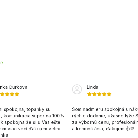
ie
nka Ďurkova
Linda
i spokojna, topanky su
Som nadmieru spokojná s ná
, komunikacia super na 100%,
rýchle dodanie, úžasne lyže 
k spokojna že si u Vas ešte
za výbornú cenu, profesionáln
pim viac vecí ďakujem velmi
a komunikácia, ďakujem 👍💛
enka