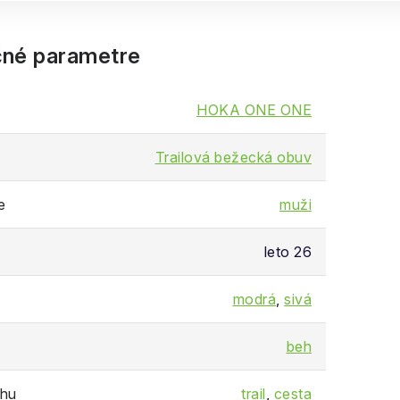
né parametre
HOKA ONE ONE
Trailová bežecká obuv
e
muži
leto 26
modrá
,
sivá
beh
chu
trail
,
cesta