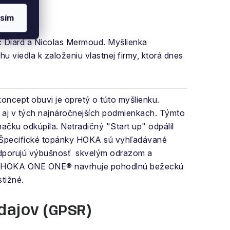
sím
Diard a Nicolas Mermoud. Myšlienka
u viedla k založeniu vlastnej firmy, ktorá dnes
ncept obuvi je opretý o túto myšlienku.
j v tých najnáročnejších podmienkach. Týmto
čku odkúpila. Netradičný "Start up" odpálil
. Špecifické topánky HOKA sú vyhľadávané
 podporujú výbušnosť skvelým odrazom a
rt. HOKA ONE ONE® navrhuje pohodlnú bežeckú
stižné.
dajov (GPSR)