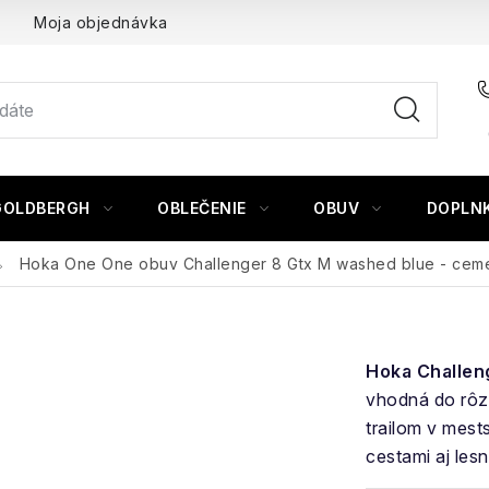
Moja objednávka
GOLDBERGH
OBLEČENIE
OBUV
DOPLN
Hoka One One obuv Challenger 8 Gtx M washed blue - cem
Hoka Challen
vhodná do rôz
trailom v mest
cestami aj les