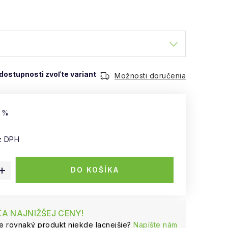
Možnosti doručenia
 %
z DPH
 cena:
DO KOŠÍKA
A NAJNIŽŠEJ CENY!
te rovnaký produkt niekde lacnejšie?
Napíšte nám