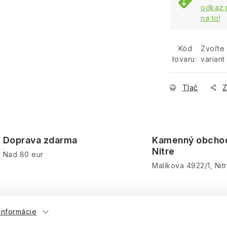
odkaz 
na to!
Kód
Zvoľte
tovaru:
variant
Tlač
Z
Doprava zdarma
Kamenný obcho
Nitre
Nad 80 eur
Malíkova 4922/1, Nit
informácie