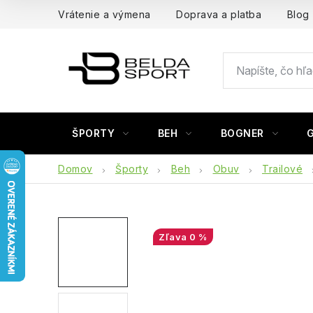
Prejsť
Vrátenie a výmena
Doprava a platba
Blog
na
obsah
ŠPORTY
BEH
BOGNER
Domov
Športy
Beh
Obuv
Trailové
0 %