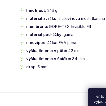
hmotnosť:
313 g
materiál zvršku:
sieťovinová mesh tkanina
membrána:
GORE-TEX Invisible Fit
materiál podrážky:
guma
medzipodrážka:
EVA pena
výška tlmenia v päte:
42 mm
výška tlmenia v špičke:
34 mm
drop:
5 mm
Tento 
vyjadr