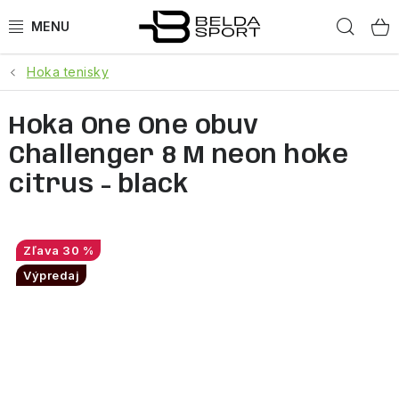
Prejsť
Hľad
na
obsah
Hoka tenisky
ŠPORTY
Hoka One One obuv
BEH
Challenger 8 M neon hoke
BOGNER
citrus - black
GOLDBERGH
30 %
OBLEČENIE
Výpredaj
OBUV
DOPLNKY