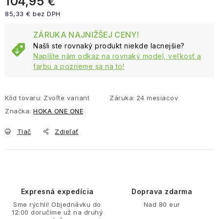
104,95 €
85,33 € bez DPH
Jednotková cena:
ZÁRUKA NAJNIŽŠEJ CENY!
Našli ste rovnaký produkt niekde lacnejšie?
Napíšte nám odkaz na rovnaký model, veľkosť a
farbu a pozrieme sa na to!
Kód tovaru:
Zvoľte variant
Záruka
:
24 mesiacov
Značka:
HOKA ONE ONE
Tlač
Zdieľať
Expresná expedícia
Doprava zdarma
Sme rýchli! Objednávku do
Nad 80 eur
12:00 doručíme už na druhý