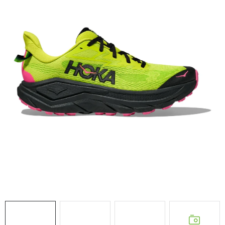
NAŠE SLUŽBY
VÝPREDAJ
ZNAČKY
Vrátenie a výmena
Doprava a platba
Blog
Moja objednávka