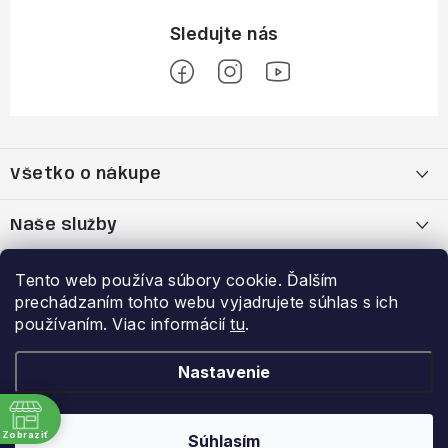
Z
á
Všetko o nákupe
p
ä
Moja objednávka
Naše služby
t
i
Nákup na splátky cez Quatro
Belda Sport x Atomic Skitest Soelden 2025
Výhody a zľavy
Tento web používa súbory cookie. Ďalším
e
prechádzaním tohto webu vyjadrujete súhlas s ich
OBCHODNÉ PODMIENKY
Bootfitting - Tvarovanie Lyžiarok v Nitre
Garancia najnižšej ceny
používaním. Viac informácií
tu
.
Prihlásenie
E-mail
Zásady spracovania a ochrany osobných údajov
Dynamická analýza chodidla
VERNOSTNÝ PROGRAM
Nastavenie
Reklamačný poriadok
Požičovňa lyží
Zobraziť
Súhlasím
Copyright 2026
Belda.sk
. Všetky práva vyhradené.