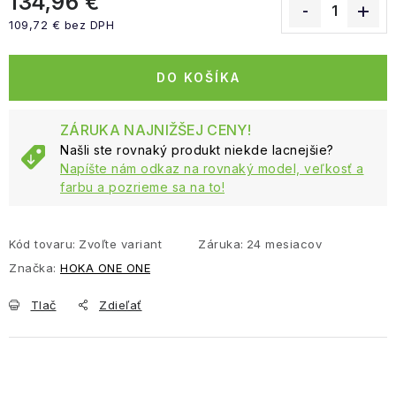
134,96 €
109,72 € bez DPH
Jednotková cena:
DO KOŠÍKA
ZÁRUKA NAJNIŽŠEJ CENY!
Našli ste rovnaký produkt niekde lacnejšie?
Napíšte nám odkaz na rovnaký model, veľkosť a
farbu a pozrieme sa na to!
Kód tovaru:
Zvoľte variant
Záruka
:
24 mesiacov
Značka:
HOKA ONE ONE
Tlač
Zdieľať