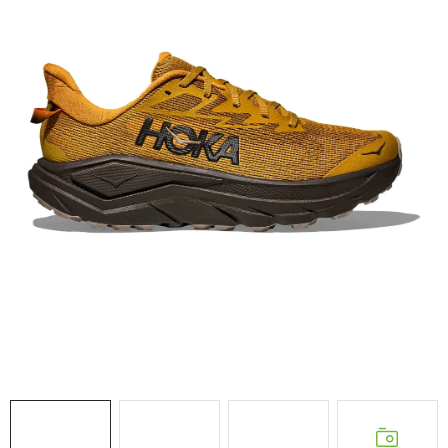
NAŠE SLUŽBY
VÝPREDAJ
ZNAČKY
Vrátenie a výmena
Doprava a platba
Blog
Moja objednávka