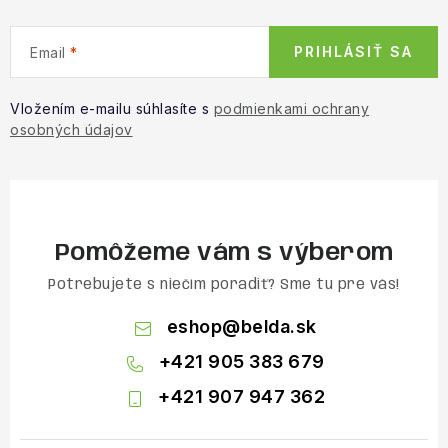
PRIHLÁSIŤ SA
Email
Vložením e-mailu súhlasíte s
podmienkami ochrany
osobných údajov
Pomôžeme vám s výberom
Potrebujete s niečím poradiť? Sme tu pre vás!
eshop
@
belda.sk
+421 905 383 679
+421 907 947 362