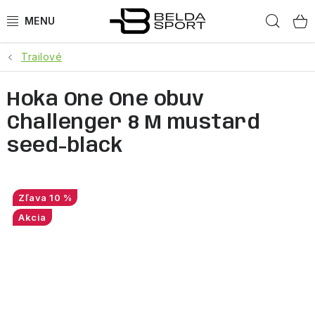
Prejsť
Hľad
na
obsah
Trailové
ŠPORTY
Hoka One One obuv
BEH
Challenger 8 M mustard
BOGNER
seed-black
GOLDBERGH
10 %
OBLEČENIE
Akcia
OBUV
DOPLNKY