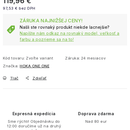
119,96 €
97,53 € bez DPH
Jednotková cena:
ZÁRUKA NAJNIŽŠEJ CENY!
Našli ste rovnaký produkt niekde lacnejšie?
Napíšte nám odkaz na rovnaký model, veľkosť a
farbu a pozrieme sa na to!
Kód tovaru:
Zvoľte variant
Záruka
:
24 mesiacov
Značka:
HOKA ONE ONE
Tlač
Zdieľať
Expresná expedícia
Doprava zdarma
Sme rýchli! Objednávku do
Nad 80 eur
12:00 doručíme už na druhý