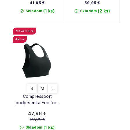
41,95 €
59,95 €
(1 ks)
(2 ks)
Skladom
Skladom
20 %
Akcia
S
M
L
Compressport
podprsenka Feelfree
Seamless Bra black
47,96 €
59,95 €
(1 ks)
Skladom