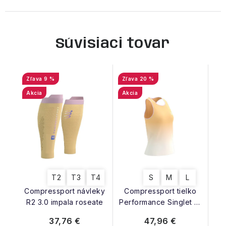
Súvisiaci tovar
9 %
20 %
Akcia
Akcia
T2
T3
T4
S
M
L
Compressport návleky
Compressport tielko
R2 3.0 impala roseate
Performance Singlet W
buff orange
37,76 €
47,96 €