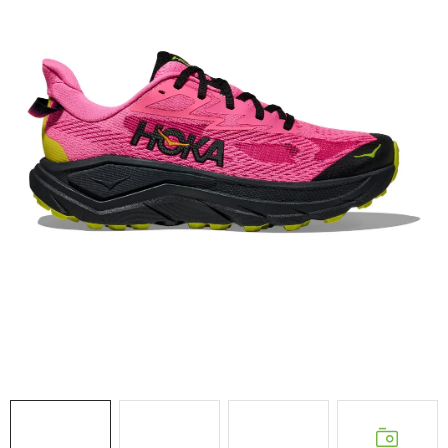
NAŠE SLUŽBY
VÝPREDAJ
ZNAČKY
Vrátenie a výmena
Doprava a platba
Blog
Moja objednávka