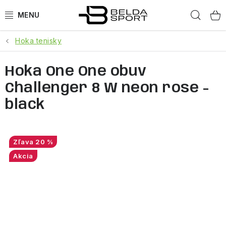
Prejsť
Hľad
na
obsah
Hoka tenisky
ŠPORTY
Hoka One One obuv
BEH
Challenger 8 W neon rose -
BOGNER
black
GOLDBERGH
20 %
OBLEČENIE
Akcia
OBUV
DOPLNKY