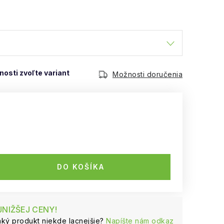
Možnosti doručenia
DO KOŠÍKA
NIŽŠEJ CENY!
naký produkt niekde lacnejšie?
Napíšte nám odkaz