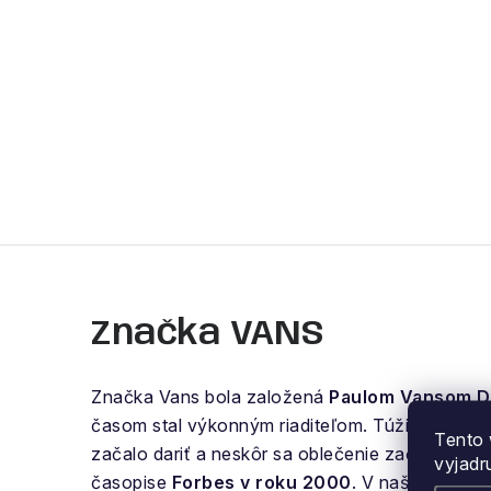
Značka VANS
Značka Vans bola založená
Paulom Vansom 
časom stal výkonným riaditeľom. Túžil však po v
Tento 
začalo dariť a neskôr sa oblečenie začalo pre
vyjadr
časopise
Forbes v roku 2000
. V našej ponuk