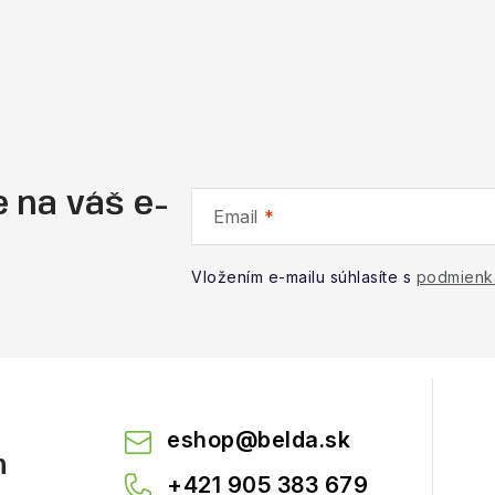
 na váš e-
Email
Vložením e-mailu súhlasíte s
podmienk
eshop
@
belda.sk
m
+421 905 383 679