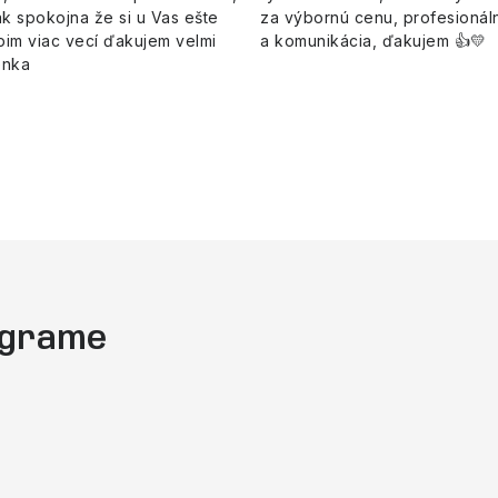
k spokojna že si u Vas ešte
za výbornú cenu, profesionáln
pim viac vecí ďakujem velmi
a komunikácia, ďakujem 👍💛
enka
tagrame