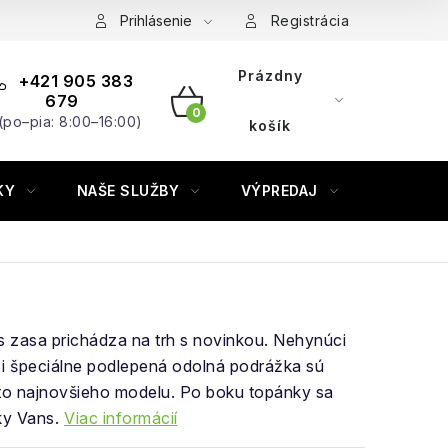
Prihlásenie
Registrácia
Prázdny
+421 905 383
679
(po–pia: 8:00–16:00)
NÁKUPNÝ
košík
KOŠÍK
KY
NAŠE SLUŽBY
VÝPREDAJ
ZNAČKY
 zasa prichádza na trh s novinkou. Nehynúci
č i špeciálne podlepená odolná podrážka sú
o najnovšieho modelu. Po boku topánky sa
y Vans.
Viac informácií