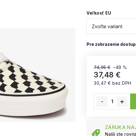
Veľkosť EU
74,95 €
–49 %
37,48 €
30,47 € bez DPH
Jednotková cena:
ZÁRUKA NAJ
Našli ste rov