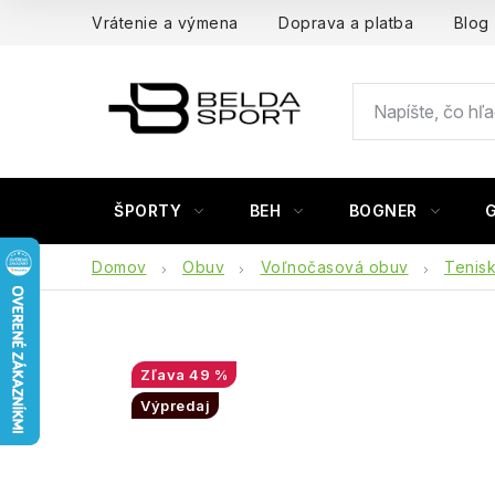
Prejsť
Vrátenie a výmena
Doprava a platba
Blog
na
obsah
ŠPORTY
BEH
BOGNER
Domov
Obuv
Voľnočasová obuv
Tenis
49 %
Výpredaj