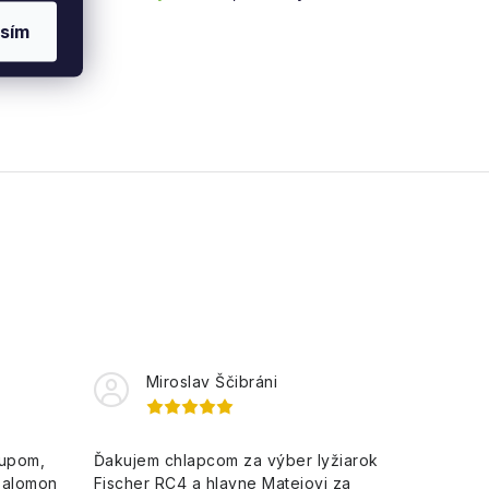
sím
Miroslav Ščibráni
kupom,
Ďakujem chlapcom za výber lyžiarok
Salomon
Fischer RC4 a hlavne Matejovi za