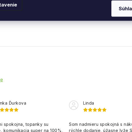
tavenie
Súhla
ie
nka Ďurkova
Linda
i spokojna, topanky su
Som nadmieru spokojná s ná
, komunikacia super na 100%,
rýchle dodanie, úžasne lyže 