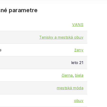
né parametre
VANS
Tenisky a mestská obuv
e
ženy
leto 21
čierna
,
biela
mestská móda
obuv