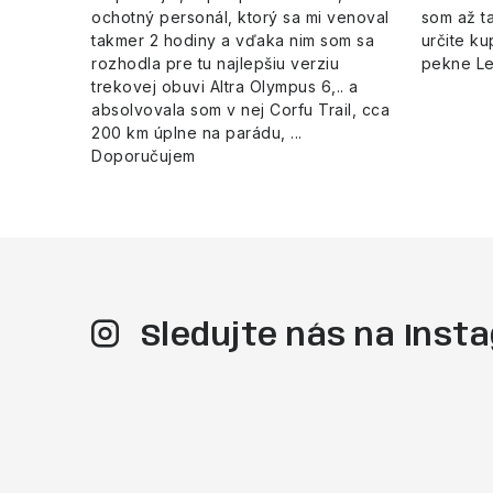
ochotný personál, ktorý sa mi venoval
som až ta
takmer 2 hodiny a vďaka nim som sa
určite ku
rozhodla pre tu najlepšiu verziu
pekne L
trekovej obuvi Altra Olympus 6,.. a
absolvovala som v nej Corfu Trail, cca
200 km úplne na parádu, ...
Doporučujem
Sledujte nás na Ins