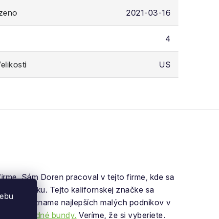
ozeno
2021-03-16
4
likosti
US
irme. Sám Doren pracoval v tejto firme, kde sa
ného podniku. Tejto kalifornskej značke sa
webu
ríčku v zozname najlepších malých podnikov v
nca
prechodné bundy.
Veríme, že si vyberiete.