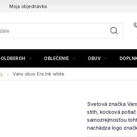
Moja objednávka
GOLDBERGH
OBLEČENIE
OBUV
DOPLN
ky
Vans obuv Era Ink white
Svetová značka Vans
strih, kocková potla
samozrejmosťou toht
nachádza logo značk