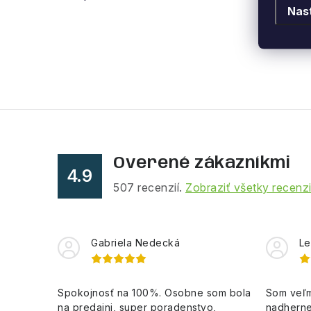
Nas
Overené zákazníkmi
4.9
507
recenzií.
Zobraziť všetky recenz
Gabriela Nedecká
Le
Spokojnosť na 100%. Osobne som bola
Som veľm
na predajni, super poradenstvo,
nadherne