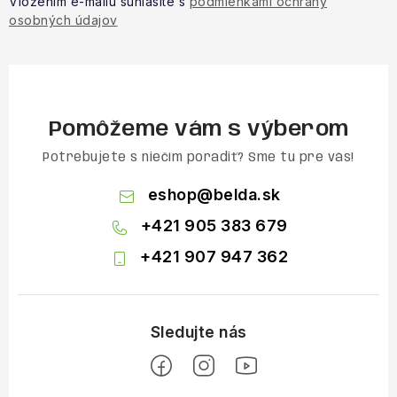
Vložením e-mailu súhlasíte s
podmienkami ochrany
osobných údajov
Pomôžeme vám s výberom
Potrebujete s niečím poradiť? Sme tu pre vás!
eshop
@
belda.sk
+421 905 383 679
+421 907 947 362