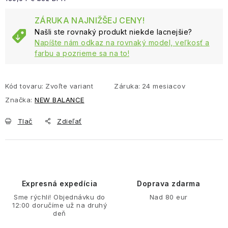
Jednotková cena:
ZÁRUKA NAJNIŽŠEJ CENY!
Našli ste rovnaký produkt niekde lacnejšie?
Napíšte nám odkaz na rovnaký model, veľkosť a
farbu a pozrieme sa na to!
Kód tovaru:
Zvoľte variant
Záruka
:
24 mesiacov
Značka:
NEW BALANCE
Tlač
Zdieľať
Expresná expedícia
Doprava zdarma
Sme rýchli! Objednávku do
Nad 80 eur
12:00 doručíme už na druhý
deň