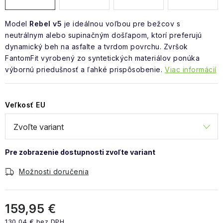
Model
Rebel v5
je ideálnou voľbou pre bežcov s
neutrálnym alebo supinačným došľapom, ktorí preferujú
dynamický beh na asfalte a tvrdom povrchu. Zvršok
FantomFit vyrobený zo syntetických materiálov ponúka
výbornú priedušnosť a ľahké prispôsobenie.
Viac informácií
Veľkosť EU
Možnosti doručenia
159,95 €
130,04 € bez DPH