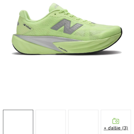
NAŠE SLUŽBY
VÝPREDAJ
ZNAČKY
Vrátenie a výmena
Doprava a platba
Blog
Moja objednávka
+ ďalšie (3)