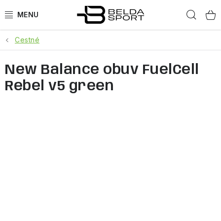
Prejsť
Hľad
na
obsah
Cestné
ŠPORTY
New Balance obuv FuelCell
BEH
Rebel v5 green
BOGNER
GOLDBERGH
OBLEČENIE
OBUV
DOPLNKY