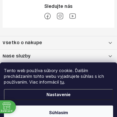
Z
á
Všetko o nákupe
p
ä
Moja objednávka
Naše služby
t
i
Nákup na splátky cez Quatro
Belda Sport x Atomic Skitest Soelden 2025
Výhody a zľavy
Tento web používa súbory cookie. Ďalším
e
prechádzaním tohto webu vyjadrujete súhlas s ich
OBCHODNÉ PODMIENKY
Bootfitting - Tvarovanie Lyžiarok v Nitre
Garancia najnižšej ceny
používaním. Viac informácií
tu
.
Prihlásenie
E-mail
Zásady spracovania a ochrany osobných údajov
Dynamická analýza chodidla
VERNOSTNÝ PROGRAM
Nastavenie
Reklamačný poriadok
Požičovňa lyží
Zobraziť
Súhlasím
Copyright 2026
Belda.sk
. Všetky práva vyhradené.