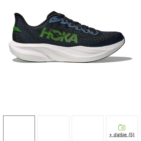
NAŠE SLUŽBY
VÝPREDAJ
ZNAČKY
Vrátenie a výmena
Doprava a platba
Blog
Moja objednávka
+ ďalšie (5)