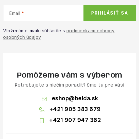
PRIHLÁSIŤ SA
Email
Vložením e-mailu súhlasíte s
podmienkami ochrany
osobných údajov
Pomôžeme vám s výberom
Potrebujete s niečím poradiť? Sme tu pre vás!
eshop
@
belda.sk
+421 905 383 679
+421 907 947 362