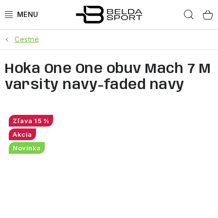
Prejsť
Hľad
na
obsah
Cestné
ŠPORTY
Hoka One One obuv Mach 7 M
BEH
varsity navy-faded navy
BOGNER
GOLDBERGH
15 %
Akcia
OBLEČENIE
Novinka
OBUV
DOPLNKY