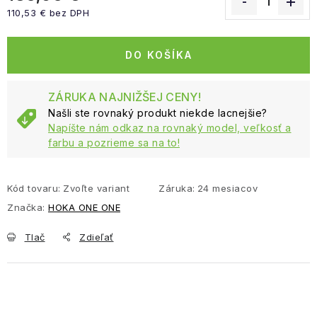
110,53 € bez DPH
Jednotková cena:
DO KOŠÍKA
ZÁRUKA NAJNIŽŠEJ CENY!
Našli ste rovnaký produkt niekde lacnejšie?
Napíšte nám odkaz na rovnaký model, veľkosť a
farbu a pozrieme sa na to!
Kód tovaru:
Zvoľte variant
Záruka
:
24 mesiacov
Značka:
HOKA ONE ONE
Tlač
Zdieľať