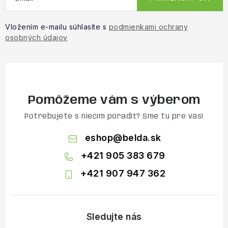
Vložením e-mailu súhlasíte s
podmienkami ochrany
osobných údajov
Pomôžeme vám s výberom
Potrebujete s niečím poradiť? Sme tu pre vás!
eshop
@
belda.sk
+421 905 383 679
+421 907 947 362