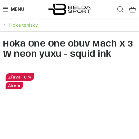
Prejsť
Hľad
na
obsah
Hoka tenisky
ŠPORTY
Hoka One One obuv Mach X 3
BEH
W neon yuxu - squid ink
BOGNER
GOLDBERGH
16 %
Akcia
OBLEČENIE
OBUV
DOPLNKY