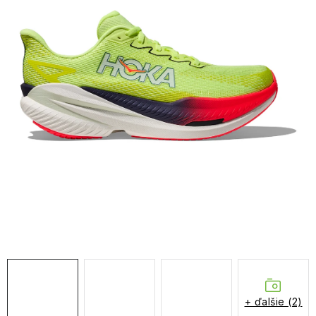
NAŠE SLUŽBY
VÝPREDAJ
ZNAČKY
Vrátenie a výmena
Doprava a platba
Blog
Moja objednávka
+ ďalšie (2)