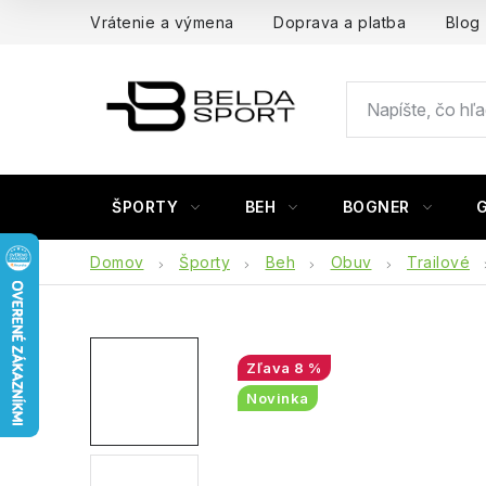
Prejsť
Vrátenie a výmena
Doprava a platba
Blog
na
obsah
ŠPORTY
BEH
BOGNER
Domov
Športy
Beh
Obuv
Trailové
8 %
Novinka