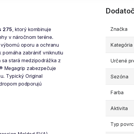
Dodatoč
Značka
s 275
, ktorý kombinuje
behy v náročnom teréne.
 výbornú oporu a ochranu
Kategória
k pomáha zabrániť vniknutiu
a sa stará medzipodrážka z
Určené pr
m® Megagrip zabezpečuje
. Typický Original
Sezóna
m dropom podporujú
Farba
Aktivita
Typ povr