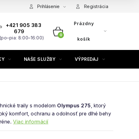
Prihlásenie
Registrácia
Prázdny
+421 905 383
679
(po–pia: 8:00–16:00)
NÁKUPNÝ
košík
KOŠÍK
KY
NAŠE SLUŽBY
VÝPREDAJ
ZNAČKY
hnické traily s modelom
Olympus 275
, ktorý
oký komfort, ochranu a odolnosť pre dlhé behy
réne.
Viac informácií