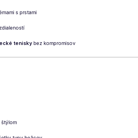
émami s prstami
zdialeností
ecké tenisky
bez kompromisov
m štýlom
šetky typy bežcov