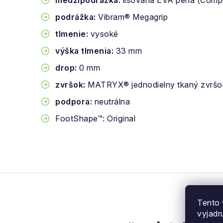
medzipodrážka:
lisovaná EVA pena (Comp
podrážka:
Vibram® Megagrip
tlmenie:
vysoké
výška tlmenia:
33 mm
drop:
0 mm
zvršok:
MATRYX® jednodielny tkaný zvršo
podpora:
neutrálna
FootShape™: Original
Tento 
vyjadr