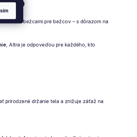
 telo
sím
Navrhnuté bežcami pre bežcov – s dôrazom na
nie
, Altra je odpoveďou pre každého, kto
 prirodzené držanie tela a znižuje záťaž na