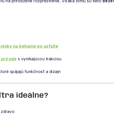
oru na prirodzené rozprestrenie. Vďaka tomu sú tieto
beže
nisky na behanie po asfalte
 prírode
s vynikajúcou trakciou
 ktoré spájajú funkčnosť a dizajn
ltra ideálne?
a zdravo