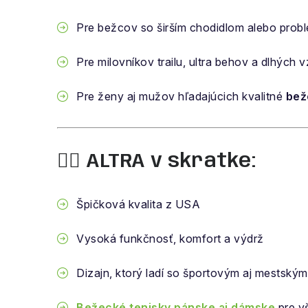
Pre bežcov so širším chodidlom alebo probl
Pre milovníkov trailu, ultra behov a dlhých v
Pre ženy aj mužov hľadajúcich kvalitné
bež
🏃‍♂️ ALTRA v skratke:
Špičková kvalita z USA
Vysoká funkčnosť, komfort a výdrž
Dizajn, ktorý ladí so športovým aj mestský
Bežecké tenisky pánske aj dámske
pre v