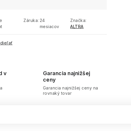
e
Záruka
:
24
Značka:
nt
mesiacov
ALTRA
dieľať
d v
Garancia najnižšej
ceny
ra
Garancia najnižšej ceny na
rovnaký tovar