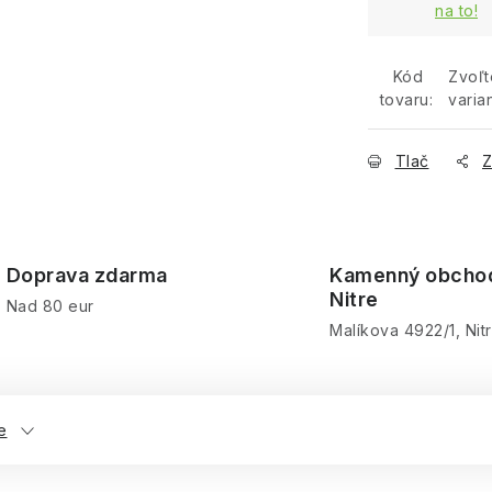
na to!
Kód
Zvoľt
tovaru:
varia
Tlač
Z
Doprava zdarma
Kamenný obcho
Nitre
Nad 80 eur
Malíkova 4922/1, Nit
e