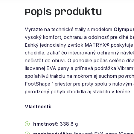
Popis produktu
Vyrazte na technické traily s modelom
Olympu
vysoký komfort, ochranu a odolnosť pre dlhé 
Ľahký jednodielny zvršok MATRYX® poskytuje
chodidla, zatiaľ čo integrovaný ochranný návle
nečistôt do obuvi. O pohodlie počas celého dň
lisovanej EVA peny a priľnavá podrážka Vibra
spoľahlivú trakciu na mokrom aj suchom povrchu
FootShape™ priestor pre prsty spolu s nulový
prirodzený pohyb chodidla aj stabilitu v teréne.
Vlastnosti:
hmotnosť:
338,8 g