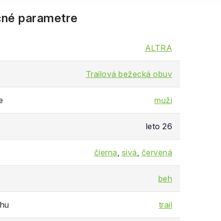
né parametre
ALTRA
Trailová bežecká obuv
e
muži
leto 26
čierna
,
sivá
,
červená
beh
chu
trail