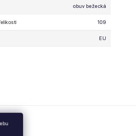
obuv bežecká
likosti
109
EU
webu