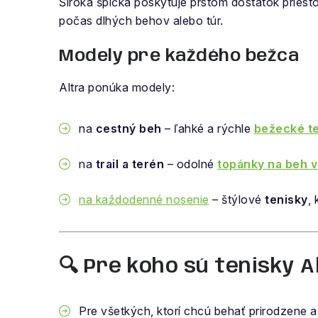
Široká špička poskytuje prstom dostatok priest
počas dlhých behov alebo túr.
Modely pre každého bežca
Altra ponúka modely:
na
cestný beh
– ľahké a rýchle
bežecké te
na
trail a terén
– odolné
topánky na beh v
na každodenné nosenie
– štýlové
tenisky
,
🔍 Pre koho sú tenisky A
Pre všetkých, ktorí chcú behať prirodzene 