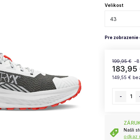
Velikost
199,95 €
–8
183,95
149,55 € be
Jednotková
ZÁRUK
Našli s
odkaz 