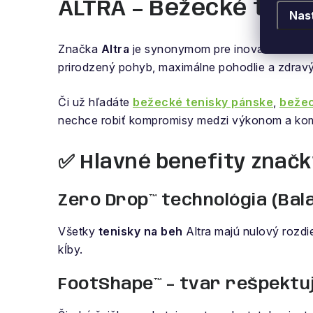
ALTRA – Bežecké topá
Nas
Značka
Altra
je synonymom pre inovatívne
bež
prirodzený pohyb, maximálne pohodlie a zdravý
Či už hľadáte
bežecké tenisky pánske
,
bežec
nechce robiť kompromisy medzi výkonom a ko
✅ Hlavné benefity značk
Zero Drop™ technológia (Bal
Všetky
tenisky na beh
Altra majú nulový rozdi
kĺby.
FootShape™ – tvar rešpektuj