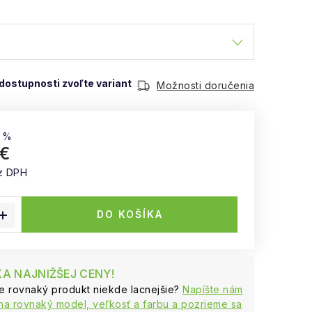
Možnosti doručenia
 %
 €
z DPH
 cena:
DO KOŠÍKA
A NAJNIŽŠEJ CENY!
te rovnaký produkt niekde lacnejšie?
Napíšte nám
na rovnaký model, veľkosť a farbu a pozrieme sa