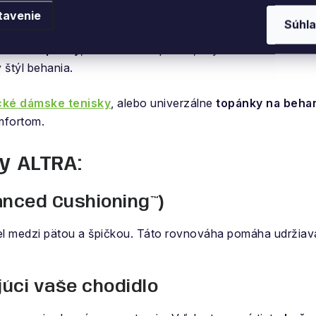
nky, ktoré rešpektujú vaše
tavenie
Súhla
ecké topánky
, ktoré menia spôsob, akým vnímame beh. 
 štýl behania.
ké dámske tenisky
, alebo univerzálne
topánky na beha
mfortom.
y ALTRA:
anced Cushioning™)
el medzi pätou a špičkou. Táto rovnováha pomáha udržiavať
úci vaše chodidlo