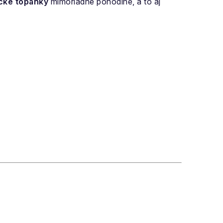
cké topánky
mimoriadne pohodlné, a to aj