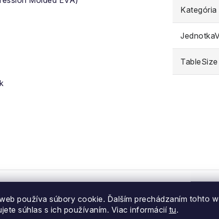
ression Molded EVA)
Kategória
JednotkaVe
TableSize
k
web používa súbory cookie. Ďalším prechádzaním tohto 
ujete súhlas s ich používaním. Viac informácií
tu
.