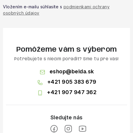
Vložením e-mailu súhlasíte s
podmienkami ochrany
osobných údajov
Pomôžeme vám s výberom
Potrebujete s niečím poradiť? Sme tu pre vás!
eshop
@
belda.sk
+421 905 383 679
+421 907 947 362