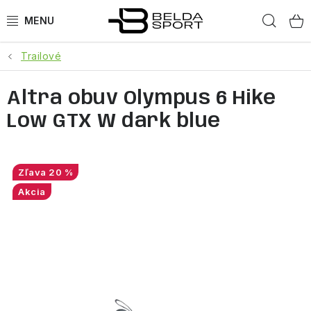
Prejsť
Hľad
na
obsah
Trailové
ŠPORTY
Altra obuv Olympus 6 Hike
BEH
Low GTX W dark blue
BOGNER
GOLDBERGH
20 %
Akcia
OBLEČENIE
OBUV
DOPLNKY