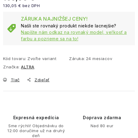
130,05 € bez DPH
Jednotková cena:
ZÁRUKA NAJNIŽŠEJ CENY!
Našli ste rovnaký produkt niekde lacnejšie?
Napíšte nám odkaz na rovnaký model, veľkosť a
farbu a pozrieme sa na to!
Kód tovaru:
Zvoľte variant
Záruka
:
24 mesiacov
Značka:
ALTRA
Tlač
Zdieľať
Expresná expedícia
Doprava zdarma
Sme rýchli! Objednávku do
Nad 80 eur
12:00 doručíme už na druhý
deň