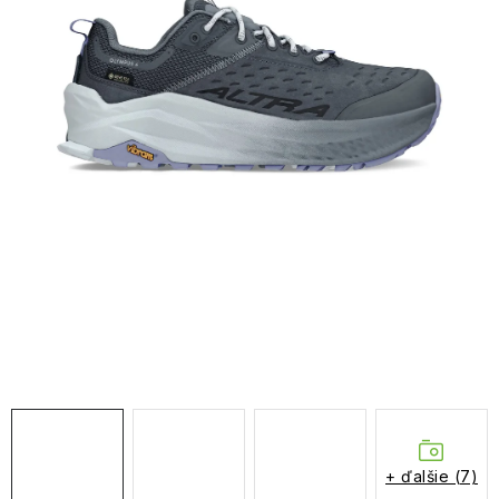
NAŠE SLUŽBY
VÝPREDAJ
ZNAČKY
Vrátenie a výmena
Doprava a platba
Blog
Moja objednávka
+ ďalšie (7)