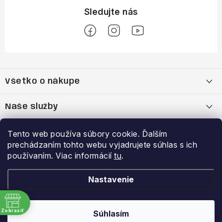
Z
á
Všetko o nákupe
p
ä
Moja objednávka
Naše služby
t
i
Nákup na splátky cez Quatro
Belda Sport x Atomic Skitest Soelden 2025
Výhody a zľavy
Tento web používa súbory cookie. Ďalším
e
prechádzaním tohto webu vyjadrujete súhlas s ich
OBCHODNÉ PODMIENKY
Bootfitting - Tvarovanie Lyžiarok v Nitre
Garancia najnižšej ceny
používaním. Viac informácií
tu
.
Prihlásenie
E-mail
Zásady spracovania a ochrany osobných údajov
Dynamická analýza chodidla
VERNOSTNÝ PROGRAM
Nastavenie
Reklamačný poriadok
Požičovňa lyží
Zobraziť
Súhlasím
Copyright 2026
Belda.sk
. Všetky práva vyhradené.