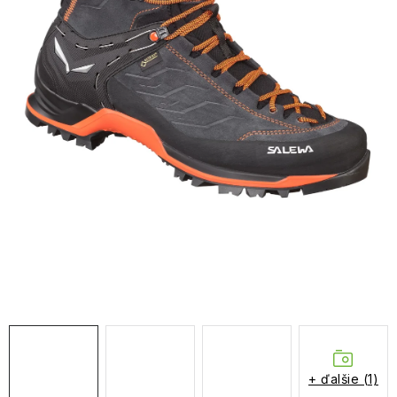
NAŠE SLUŽBY
VÝPREDAJ
ZNAČKY
Vrátenie a výmena
Doprava a platba
Blog
Moja objednávka
+ ďalšie (1)