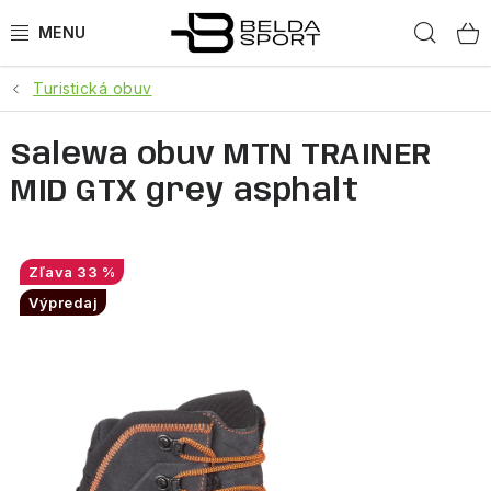
Prejsť
Hľad
na
obsah
Turistická obuv
ŠPORTY
Salewa obuv MTN TRAINER
BEH
MID GTX grey asphalt
BOGNER
GOLDBERGH
33 %
Výpredaj
OBLEČENIE
OBUV
DOPLNKY