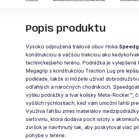
Popis produktu
Vysoko odpružená trailová obuv Hoka
Speedg
konštrukciou a väčšou trakciou ako kedykoľvek
technickejšieho terénu. Podrážka je vylepšená
Megagrip s konštrukciou Traction Lug pre lepši
podklade, takže si môžete užívať dobrodružst
odľahlých a náročných chodníkoch. Speedgoat
výšku podrážky a tvar kolísky Meta-Rocker™, 
vyšších rýchlostiach, keď vám umožní ľahší pr
Využíva ľahšiu zmes materiálov medzipodrážky 
sieťovinu, ktorá dodáva pocit istoty v akomko
zvršok je navrhnutý tak, aby poskytoval viac pr
pohybe v teréne.