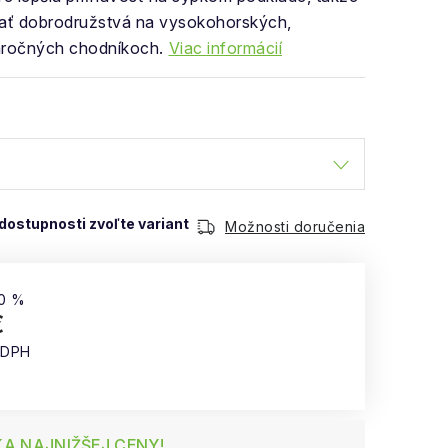
vať dobrodružstvá na vysokohorských,
áročných chodníkoch.
Viac informácií
Možnosti doručenia
0 %
€
 DPH
 cena:
A NAJNIŽŠEJ CENY!