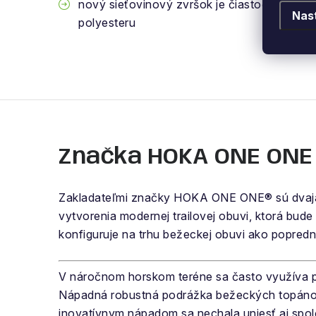
nový sieťovinový zvršok je čiastočne vyro
Nas
polyesteru
Značka HOKA ONE ONE
Zakladateľmi značky HOKA ONE ONE® sú dvaja
vytvorenia modernej trailovej obuvi, ktorá bude
konfiguruje na trhu bežeckej obuvi ako popred
V náročnom horskom teréne sa často využíva po
Nápadná robustná podrážka bežeckých topáno
inovatívnym nápadom sa nechala uniesť aj spol