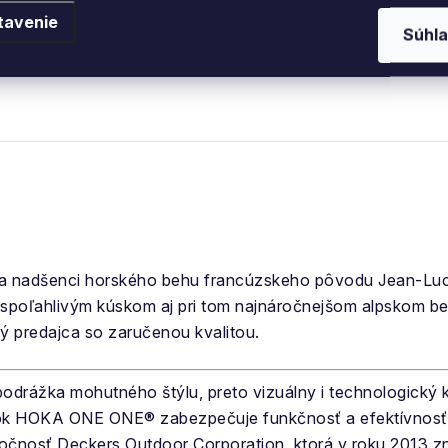
bený z recyklovaného
tavenie
Súhla
 nadšenci horského behu francúzskeho pôvodu Jean-Luc 
 spoľahlivým kúskom aj pri tom najnáročnejšom alpskom beh
ný predajca so zaručenou kvalitou.
drážka mohutného štýlu, preto vizuálny i technologický ko
k HOKA ONE ONE® zabezpečuje funkčnosť a efektívnosť a
očnosť Deckers Outdoor Corporation, ktorá v roku 2013 zna