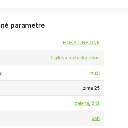
né parametre
HOKA ONE ONE
Trailová bežecká obuv
e
muži
zima 25
zelená
,
žltá
beh