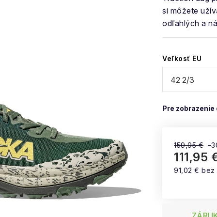
si môžete uží
odľahlých a n
Veľkosť EU
159,95 €
–3
111,95 
91,02 € bez
Jednotková
ZÁRUK