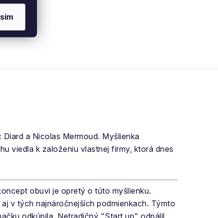
sím
Diard a Nicolas Mermoud. Myšlienka
u viedla k založeniu vlastnej firmy, ktorá dnes
ncept obuvi je opretý o túto myšlienku.
j v tých najnáročnejších podmienkach. Týmto
čku odkúpila. Netradičný "Start up" odpálil