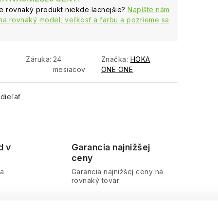
te rovnaký produkt niekde lacnejšie?
Napíšte nám
na rovnaký model, veľkosť a farbu a pozrieme sa
Záruka
:
24
Značka:
HOKA
mesiacov
ONE ONE
dieľať
d v
Garancia najnižšej
ceny
ra
Garancia najnižšej ceny na
rovnaký tovar