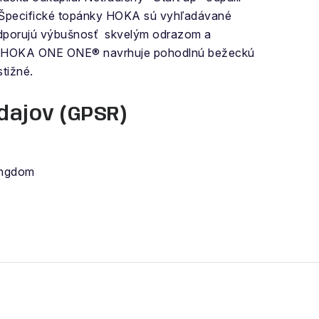
. Špecifické topánky HOKA sú vyhľadávané
 podporujú výbušnosť skvelým odrazom a
rt. HOKA ONE ONE® navrhuje pohodlnú bežeckú
stižné.
dajov (GPSR)
ingdom