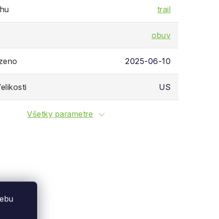
chu
trail
obuv
ozeno
2025-06-10
likosti
US
Všetky parametre
webu