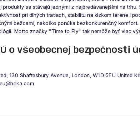
 produkty sa stávajú jednými z najpredávanejšími na trhu
ktívnosť pri dlhých tratiach, stabilitu na klzkom teréne i
reačnými bežcami, nakoľko ponúka bezkonkurenčný komfo
lógií. Motto značky "Time to Fly" tak nemôže byť viac vý
EÚ o všeobecnej bezpečnosti ú
ted, 130 Shaftesbury Avenue, London, W1D 5EU United K
eseu@hoka.com