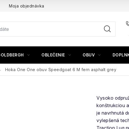
Moja objednávka
GOLDBERGH
OBLEČENIE
OBUV
DOPLN
Hoka One One obuv Speedgoat 6 M fern asphalt grey
Vysoko odpruž
konštrukciou 
je navrhnutá d
vylepšená tec
Traction Lug p