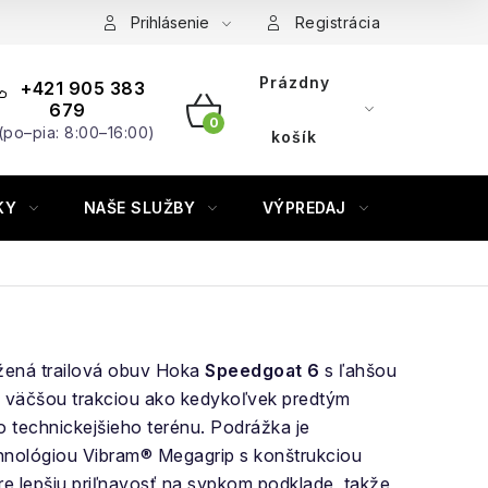
Prihlásenie
Registrácia
Prázdny
+421 905 383
679
(po–pia: 8:00–16:00)
NÁKUPNÝ
košík
KOŠÍK
KY
NAŠE SLUŽBY
VÝPREDAJ
ZNAČKY
ená trailová obuv Hoka
Speedgoat 6
s ľahšou
a väčšou trakciou ako kedykoľvek predtým
o technickejšieho terénu. Podrážka je
hnológiou Vibram® Megagrip s konštrukciou
re lepšiu priľnavosť na sypkom podklade, takže