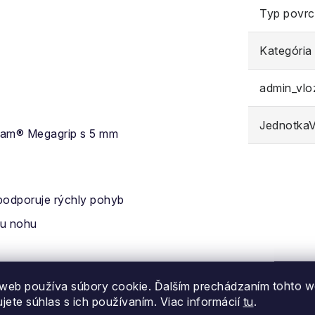
Typ povr
Kategória
admin_vl
JednotkaVe
ram® Megagrip s 5 mm
odporuje rýchly pohyb
šu nohu
hranu achiloviek
web používa súbory cookie. Ďalším prechádzaním tohto 
ujete súhlas s ich používaním. Viac informácií
tu
.