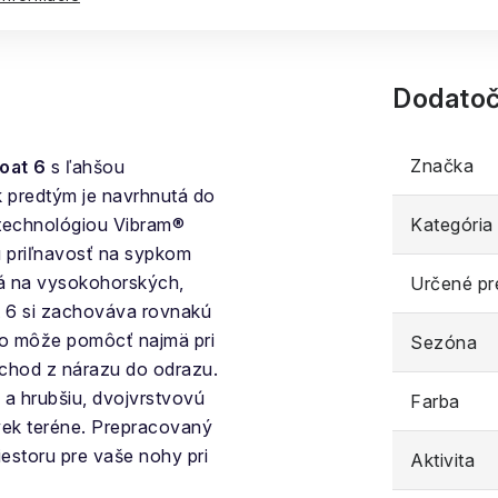
Dodatoč
Značka
oat 6
s ľahšou
 predtým je navrhnutá do
 technológiou Vibram®
Kategória
u priľnavosť na sypkom
vá na vysokohorských,
Určené pr
 6 si zachováva rovnakú
čo môže pomôcť najmä pri
Sezóna
echod z nárazu do odrazu.
a hrubšiu, dvojvrstvovú
Farba
ľvek teréne. Prepracovaný
iestoru pre vaše nohy pri
Aktivita