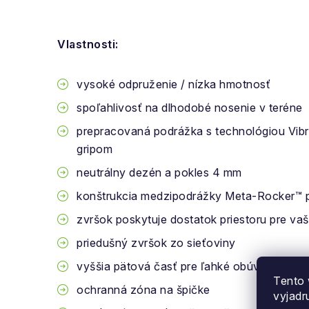
Vlastnosti:
vysoké odpruženie / nízka hmotnosť
spoľahlivosť na dlhodobé nosenie v teréne
prepracovaná podrážka s technológiou Vib
gripom
neutrálny dezén a pokles 4 mm
konštrukcia medzipodrážky Meta-Rocker™ p
zvršok poskytuje dostatok priestoru pre va
priedušný zvršok zo sieťoviny
vyššia pätová časť pre ľahké obúvanie a oc
Tento 
ochranná zóna na špičke
vyjadr