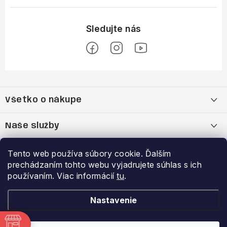
Z
á
Všetko o nákupe
p
ä
Moja objednávka
Naše služby
t
i
Nákup na splátky cez Quatro
Belda Sport x Atomic Skitest Soelden 2025
Výhody a zľavy
Tento web používa súbory cookie. Ďalším
e
prechádzaním tohto webu vyjadrujete súhlas s ich
OBCHODNÉ PODMIENKY
Bootfitting - Tvarovanie Lyžiarok v Nitre
Garancia najnižšej ceny
používaním. Viac informácií
tu
.
Prihlásenie
E-mail
Zásady spracovania a ochrany osobných údajov
Dynamická analýza chodidla
VERNOSTNÝ PROGRAM
Nastavenie
Reklamačný poriadok
Požičovňa lyží