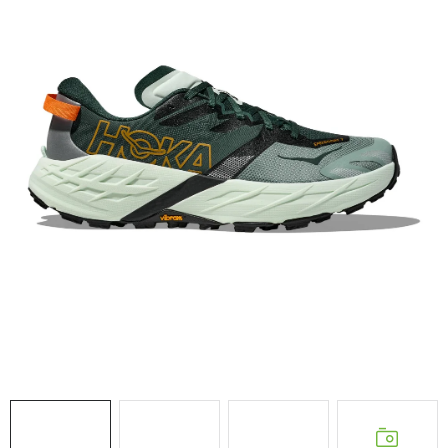
NAŠE SLUŽBY
VÝPREDAJ
ZNAČKY
Vrátenie a výmena
Doprava a platba
Blog
Moja objednávka