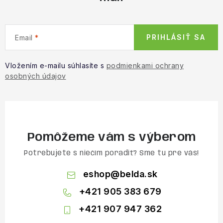
PRIHLÁSIŤ SA
Email
Vložením e-mailu súhlasíte s
podmienkami ochrany
osobných údajov
Pomôžeme vám s výberom
Potrebujete s niečím poradiť? Sme tu pre vás!
eshop
@
belda.sk
+421 905 383 679
+421 907 947 362