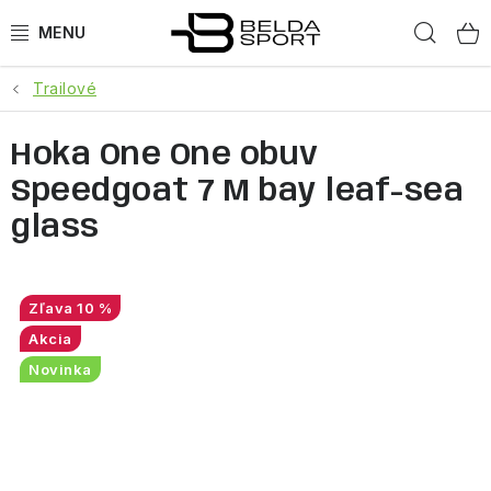
Prejsť
Hľad
na
obsah
Trailové
ŠPORTY
Hoka One One obuv
BEH
Speedgoat 7 M bay leaf-sea
BOGNER
glass
GOLDBERGH
10 %
OBLEČENIE
Akcia
Novinka
OBUV
DOPLNKY