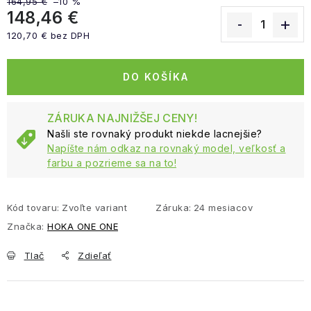
164,95 €
–10 %
148,46 €
120,70 € bez DPH
Jednotková cena:
DO KOŠÍKA
ZÁRUKA NAJNIŽŠEJ CENY!
Našli ste rovnaký produkt niekde lacnejšie?
Napíšte nám odkaz na rovnaký model, veľkosť a
farbu a pozrieme sa na to!
Kód tovaru:
Zvoľte variant
Záruka
:
24 mesiacov
Značka:
HOKA ONE ONE
Tlač
Zdieľať