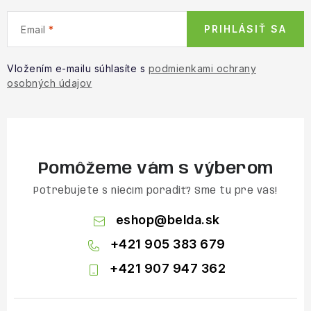
PRIHLÁSIŤ SA
Email
Vložením e-mailu súhlasíte s
podmienkami ochrany
osobných údajov
Pomôžeme vám s výberom
Potrebujete s niečím poradiť? Sme tu pre vás!
eshop
@
belda.sk
+421 905 383 679
+421 907 947 362