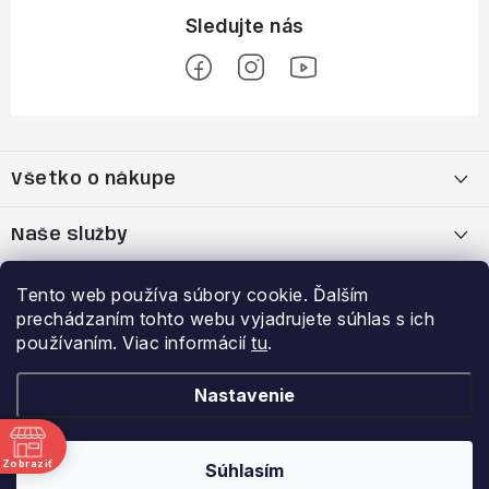
Z
á
Všetko o nákupe
p
ä
Moja objednávka
Naše služby
t
i
Nákup na splátky cez Quatro
Belda Sport x Atomic Skitest Soelden 2025
Výhody a zľavy
Tento web používa súbory cookie. Ďalším
e
prechádzaním tohto webu vyjadrujete súhlas s ich
OBCHODNÉ PODMIENKY
Bootfitting - Tvarovanie Lyžiarok v Nitre
Garancia najnižšej ceny
používaním. Viac informácií
tu
.
Prihlásenie
E-mail
Zásady spracovania a ochrany osobných údajov
Dynamická analýza chodidla
VERNOSTNÝ PROGRAM
Nastavenie
Reklamačný poriadok
Požičovňa lyží
Zobraziť
Súhlasím
Copyright 2026
Belda.sk
. Všetky práva vyhradené.