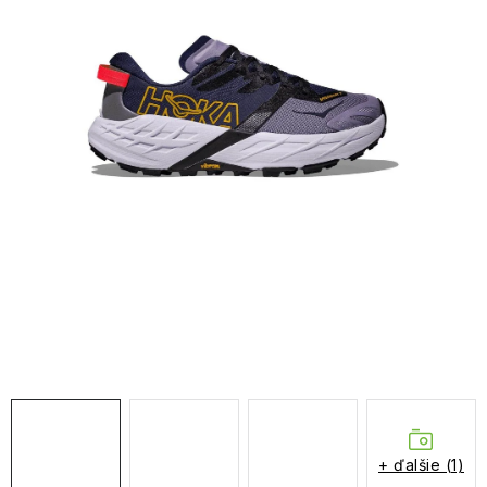
NAŠE SLUŽBY
VÝPREDAJ
ZNAČKY
Vrátenie a výmena
Doprava a platba
Blog
Moja objednávka
+ ďalšie (1)