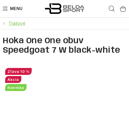
Prejsť
Hľad
na
obsah
Trailové
ŠPORTY
Hoka One One obuv
BEH
Speedgoat 7 W black-white
BOGNER
GOLDBERGH
10 %
Akcia
OBLEČENIE
Novinka
OBUV
DOPLNKY