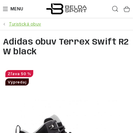
Prejsť
Hľad
na
obsah
Turistická obuv
ŠPORTY
Adidas obuv Terrex Swift R2
BEH
W black
BOGNER
GOLDBERGH
50 %
Výpredaj
OBLEČENIE
OBUV
DOPLNKY