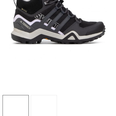
NAŠE SLUŽBY
VÝPREDAJ
ZNAČKY
Vrátenie a výmena
Doprava a platba
Blog
Moja objednávka