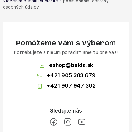
Vložením e-mailu súhlasíte s
podmienkami ochrany
osobných údajov
Pomôžeme vám s výberom
Potrebujete s niečím poradiť? Sme tu pre vás!
eshop
@
belda.sk
+421 905 383 679
+421 907 947 362