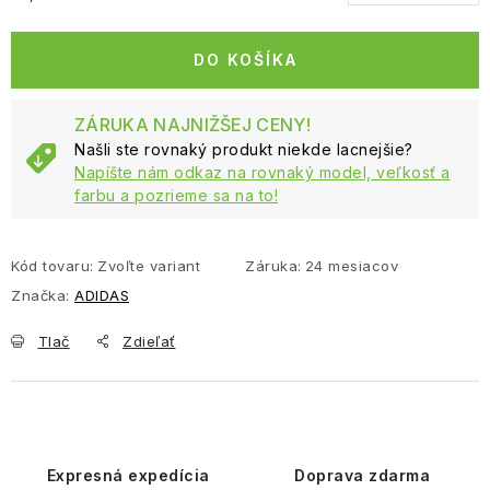
Jednotková cena:
DO KOŠÍKA
ZÁRUKA NAJNIŽŠEJ CENY!
Našli ste rovnaký produkt niekde lacnejšie?
Napíšte nám odkaz na rovnaký model, veľkosť a
farbu a pozrieme sa na to!
Kód tovaru:
Zvoľte variant
Záruka
:
24 mesiacov
Značka:
ADIDAS
Tlač
Zdieľať
Expresná expedícia
Doprava zdarma