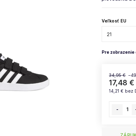
Veľkosť EU
34,95 €
–4
17,48 €
14,21 € bez
Jednotková
ZÁRUK