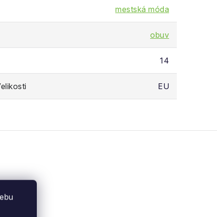
mestská móda
obuv
14
likosti
EU
webu