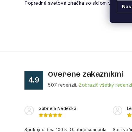
Popredná svetová značka so sídlom v Nemecku 
Nas
Overené zákazníkmi
4.9
507
recenzií.
Zobraziť všetky recenz
Gabriela Nedecká
Le
Spokojnosť na 100%. Osobne som bola
Som veľm