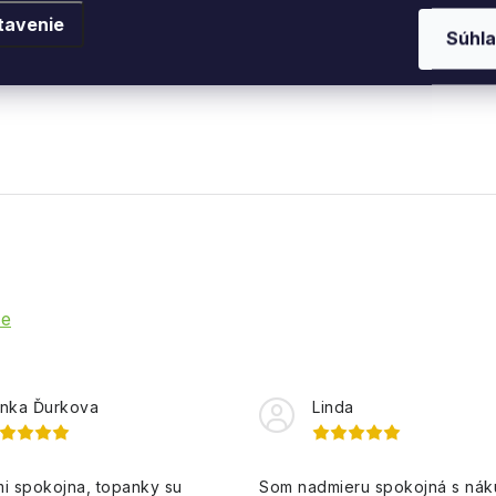
vyrába športové oblečenie, obuv a športové vybavenie. 
tavenie
Súhla
ie
nka Ďurkova
Linda
i spokojna, topanky su
Som nadmieru spokojná s ná