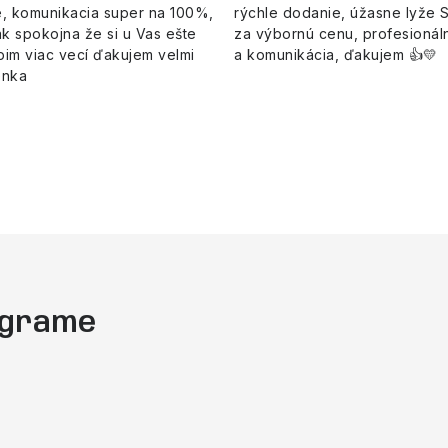
, komunikacia super na 100%,
rýchle dodanie, úžasne lyže 
k spokojna že si u Vas ešte
za výbornú cenu, profesionáln
pim viac vecí ďakujem velmi
a komunikácia, ďakujem 👍💛
enka
tagrame