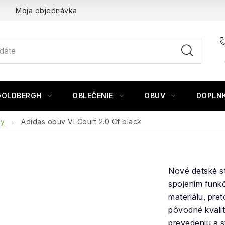
Moja objednávka
GOLDBERGH
OBLEČENIE
OBUV
DOPLN
ky
Adidas obuv Vl Court 2.0 Cf black
Nové detské s
spojením funkč
materiálu, pre
pôvodné kvali
prevedeniu a s