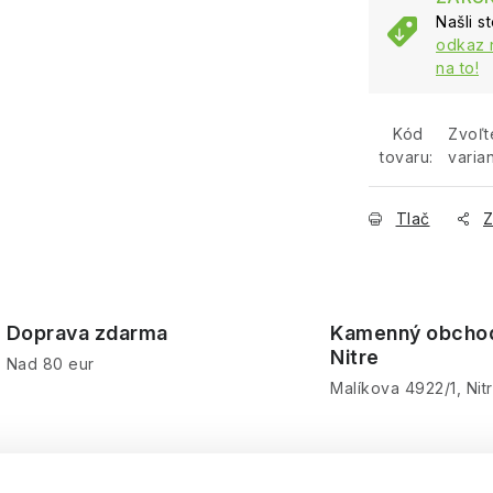
Našli s
odkaz 
na to!
Kód
Zvoľt
tovaru:
varian
Tlač
Z
Doprava zdarma
Kamenný obcho
Nitre
Nad 80 eur
Malíkova 4922/1, Nit