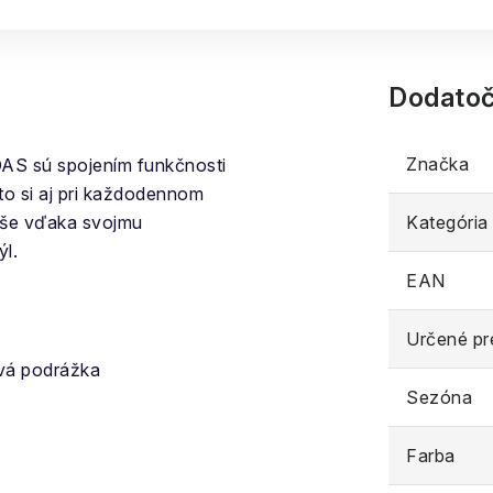
Dodatoč
Značka
AS sú spojením funkčnosti
eto si aj pri každodennom
yše vďaka svojmu
Kategória
ýl.
EAN
Určené pr
vá podrážka
Sezóna
Farba