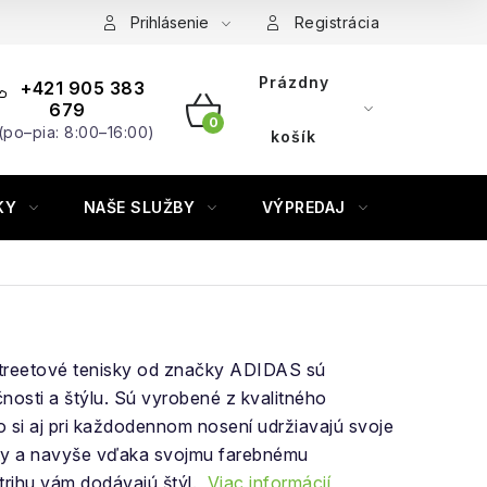
Prihlásenie
Registrácia
Prázdny
+421 905 383
679
(po–pia: 8:00–16:00)
NÁKUPNÝ
košík
KOŠÍK
KY
NAŠE SLUŽBY
VÝPREDAJ
ZNAČKY
treetové tenisky od značky ADIDAS sú
nosti a štýlu. Sú vyrobené z kvalitného
to si aj pri každodennom nosení udržiavajú svoje
ty a navyše vďaka svojmu farebnému
trihu vám dodávajú štýl.
Viac informácií