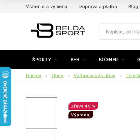
Prejsť
Vrátenie a výmena
Doprava a platba
Blog
na
obsah
ŠPORTY
BEH
BOGNER
Domov
Obuv
Voľnočasová obuv
Tenis
49 %
Výpredaj