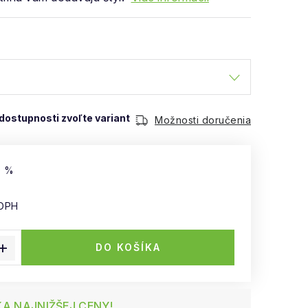
Možnosti doručenia
9 %
 DPH
 cena:
DO KOŠÍKA
A NAJNIŽŠEJ CENY!