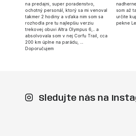
na predajni, super poradenstvo,
nadherne
ochotný personál, ktorý sa mi venoval
som až ta
takmer 2 hodiny a vďaka nim som sa
určite ku
rozhodla pre tu najlepšiu verziu
pekne L
trekovej obuvi Altra Olympus 6,.. a
absolvovala som v nej Corfu Trail, cca
200 km úplne na parádu, ...
Doporučujem
Sledujte nás na Ins