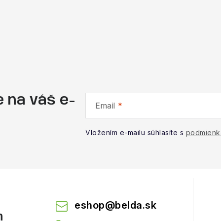
 na váš e-
Email
Vložením e-mailu súhlasíte s
podmienk
eshop
@
belda.sk
m