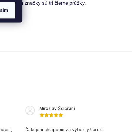
Symbolom značky sú tri čierne prúžky.
sím
Miroslav Ščibráni
kupom,
Ďakujem chlapcom za výber lyžiarok