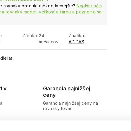
te rovnaký produkt niekde lacnejšie?
Napíšte nám
na rovnaký model, veľkosť a farbu a pozrieme sa
e
Záruka
:
24
Značka:
t
mesiacov
ADIDAS
dieľať
d v
Garancia najnižšej
ceny
ra
Garancia najnižšej ceny na
rovnaký tovar