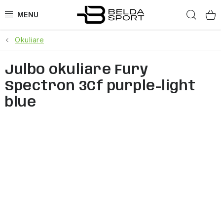
Prejsť
Hľad
na
obsah
Okuliare
ŠPORTY
Julbo okuliare Fury
BEH
Spectron 3Cf purple-light
BOGNER
blue
GOLDBERGH
OBLEČENIE
OBUV
DOPLNKY