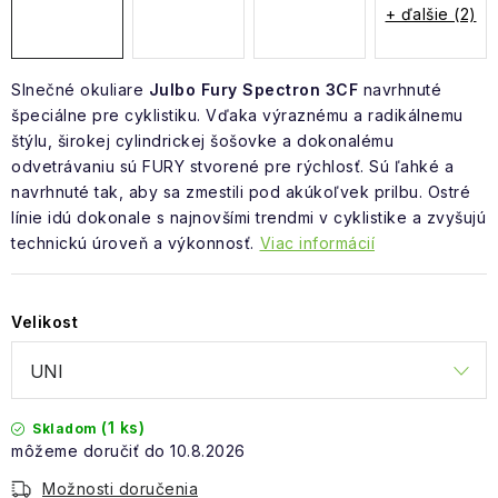
+ ďalšie (2)
Slnečné okuliare
Julbo Fury Spectron 3CF
navrhnuté
špeciálne pre cyklistiku. Vďaka výraznému a radikálnemu
štýlu, širokej cylindrickej šošovke a dokonalému
odvetrávaniu sú FURY stvorené pre rýchlosť. Sú ľahké a
navrhnuté tak, aby sa zmestili pod akúkoľvek prilbu. Ostré
línie idú dokonale s najnovšími trendmi v cyklistike a zvyšujú
technickú úroveň a výkonnosť.
Viac informácií
Velikost
(1 ks)
Skladom
10.8.2026
Možnosti doručenia