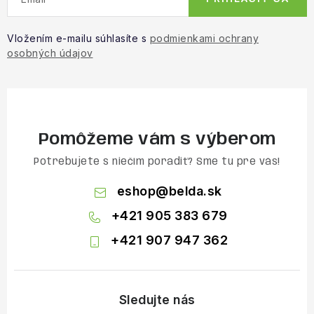
Vložením e-mailu súhlasíte s
podmienkami ochrany
osobných údajov
Pomôžeme vám s výberom
Potrebujete s niečím poradiť? Sme tu pre vás!
eshop
@
belda.sk
+421 905 383 679
+421 907 947 362