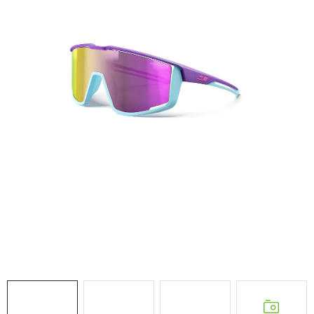
NAŠE SLUŽBY
VÝPREDAJ
ZNAČKY
Vrátenie a výmena
Doprava a platba
Blog
Moja objednávka