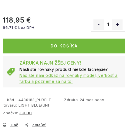
118,95 €
96,71 € bez DPH
Jednotková cena:
DO KOŠÍKA
ZÁRUKA NAJNIŽŠEJ CENY!
Našli ste rovnaký produkt niekde lacnejšie?
Napíšte nám odkaz na rovnaký model, veľkosť a
farbu a pozrieme sa na to!
Kód
4430183_PURPLE-
Záruka
:
24 mesiacov
tovaru:
LIGHT BLUE/UNI
Značka:
JULBO
Tlač
Zdieľať