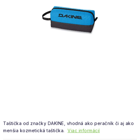
NAŠE SLUŽBY
VÝPREDAJ
ZNAČKY
Vrátenie a výmena
Doprava a platba
Blog
Moja objednávka
Taštička od značky DAKINE, vhodná ako peračník či aj ako
menšia kozmetická taštička.
Viac informácií