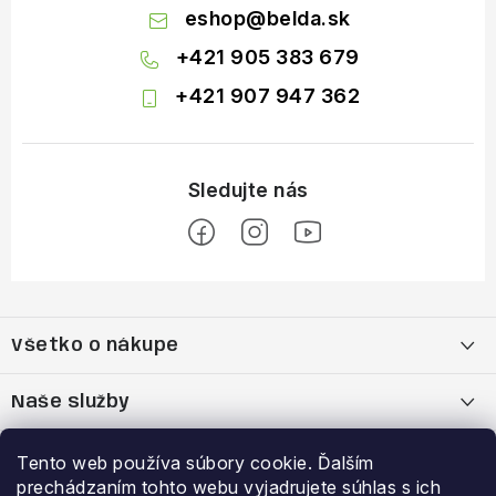
eshop
@
belda.sk
+421 905 383 679
+421 907 947 362
Z
á
Všetko o nákupe
p
ä
Moja objednávka
Naše služby
t
i
Nákup na splátky cez Quatro
Belda Sport x Atomic Skitest Soelden 2025
Výhody a zľavy
Tento web používa súbory cookie. Ďalším
e
prechádzaním tohto webu vyjadrujete súhlas s ich