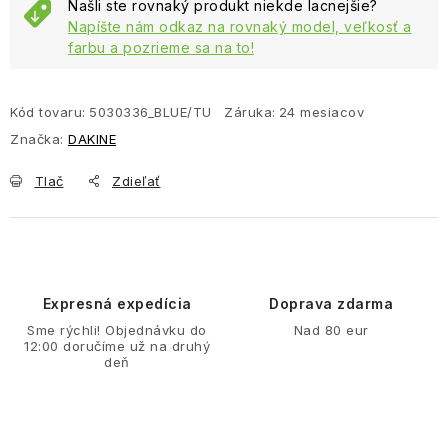
Našli ste rovnaký produkt niekde lacnejšie?
Napíšte nám odkaz na rovnaký model, veľkosť a
farbu a pozrieme sa na to!
Kód tovaru:
5030336_BLUE/TU
Záruka
:
24 mesiacov
Značka:
DAKINE
Tlač
Zdieľať
Expresná expedícia
Doprava zdarma
Sme rýchli! Objednávku do
Nad 80 eur
12:00 doručíme už na druhý
deň