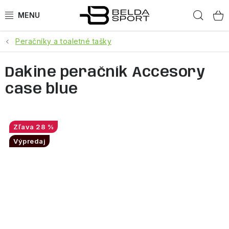
Prejsť
Hľad
na
obsah
Peračníky a toaletné tašky
ŠPORTY
Dakine peračník Accesory
BEH
case blue
BOGNER
GOLDBERGH
28 %
Výpredaj
OBLEČENIE
OBUV
DOPLNKY