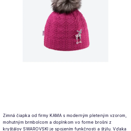
NAŠE SLUŽBY
VÝPREDAJ
ZNAČKY
Vrátenie a výmena
Doprava a platba
Blog
Moja objednávka
Zimná čiapka od firmy KAMA s moderným pleteným vzorom,
mohutným brmbolcom a doplnkom vo forme brošni z
kryštálov SWAROVSKI je spojením funkčnosti a štýlu. Vďaka