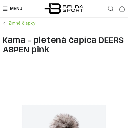
Prejsť
Hľad
na
obsah
Zimné čiapky
ŠPORTY
Kama - pletená čapica DEERS
BEH
ASPEN pink
BOGNER
GOLDBERGH
OBLEČENIE
OBUV
DOPLNKY