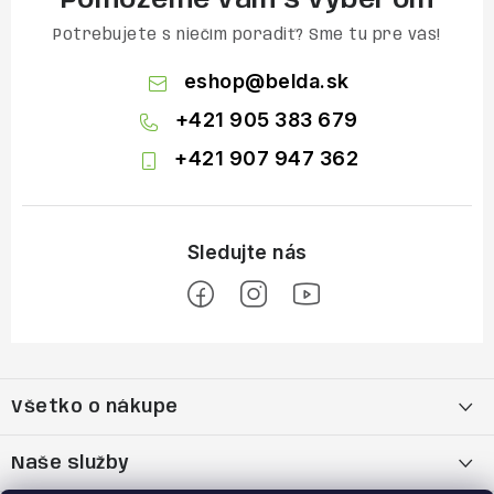
Pomôžeme vám s výberom
Potrebujete s niečím poradiť? Sme tu pre vás!
eshop
@
belda.sk
+421 905 383 679
+421 907 947 362
Z
á
Všetko o nákupe
p
ä
Moja objednávka
Naše služby
t