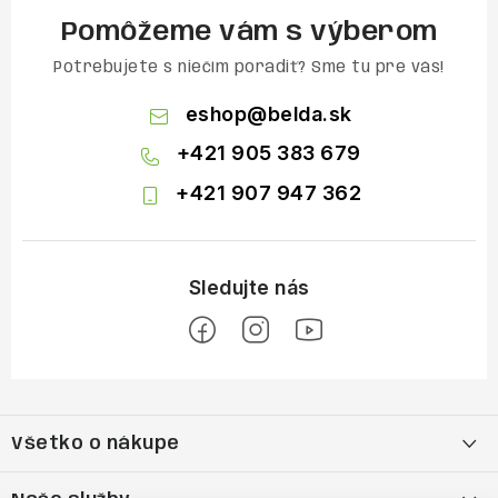
Pomôžeme vám s výberom
Potrebujete s niečím poradiť? Sme tu pre vás!
eshop
@
belda.sk
+421 905 383 679
+421 907 947 362
Z
á
Všetko o nákupe
p
ä
Moja objednávka