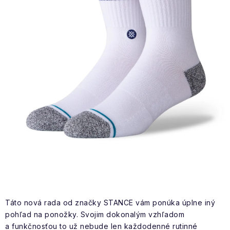
NAŠE SLUŽBY
VÝPREDAJ
ZNAČKY
Vrátenie a výmena
Doprava a platba
Blog
Moja objednávka
Táto nová rada od značky STANCE vám ponúka úplne iný
pohľad na ponožky. Svojim dokonalým vzhľadom
a funkčnosťou to už nebude len každodenné rutinné