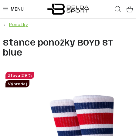
Prejsť
Hľad
na
obsah
Ponožky
ŠPORTY
Stance ponožky BOYD ST
BEH
blue
BOGNER
GOLDBERGH
29 %
Výpredaj
OBLEČENIE
OBUV
DOPLNKY