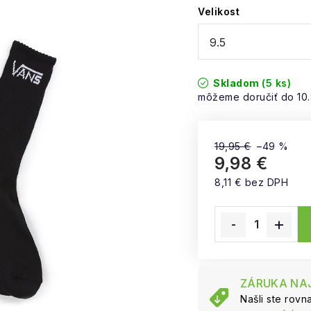
Velikost
Skladom
(5 ks)
10
19,95 €
–49 %
9,98 €
8,11 € bez DPH
Jednotková cena:
ZÁRUKA NAJ
Našli ste rov