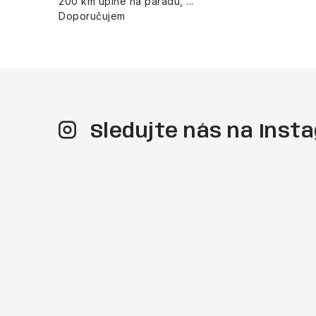
200 km úplne na parádu, ...
Doporučujem
Sledujte nás na Ins