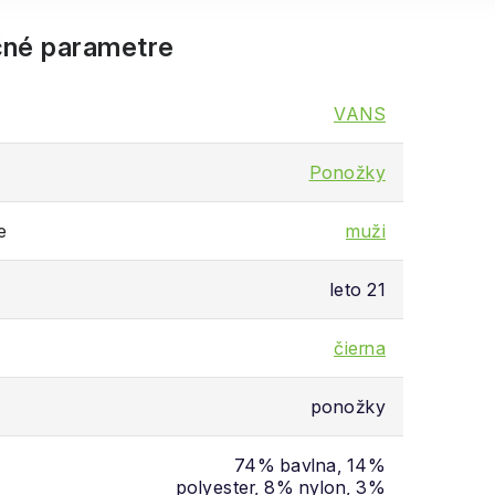
né parametre
VANS
Ponožky
e
muži
leto 21
čierna
ponožky
74% bavlna, 14%
polyester, 8% nylon, 3%