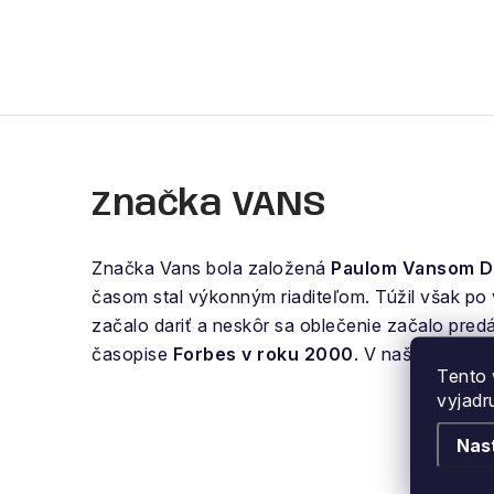
Značka VANS
Značka Vans bola založená
Paulom Vansom 
časom stal výkonným riaditeľom. Túžil však po v
začalo dariť a neskôr sa oblečenie začalo pre
časopise
Forbes v roku 2000
. V našej ponuk
Tento 
vyjadr
Nas