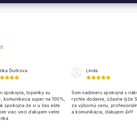
ie
nka Ďurkova
Linda
i spokojna, topanky su
Som nadmieru spokojná s ná
, komunikacia super na 100%,
rýchle dodanie, úžasne lyže 
k spokojna že si u Vas ešte
za výbornú cenu, profesionáln
pim viac vecí ďakujem velmi
a komunikácia, ďakujem 👍💛
enka