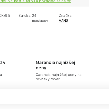
del, veľkosť a farbu a pozrieme sa na to!
CK/9.5
Záruka
:
24
Značka:
mesiacov
VANS
d v
Garancia najnižšej
ceny
ra
Garancia najnižšej ceny na
rovnaký tovar