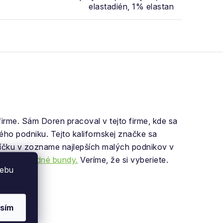
elastadién, 1% elastan
irme. Sám Doren pracoval v tejto firme, kde sa
ného podniku. Tejto kalifornskej značke sa
ríčku v zozname najlepších malých podnikov v
nca
prechodné bundy.
Veríme, že si vyberiete.
webu
sím