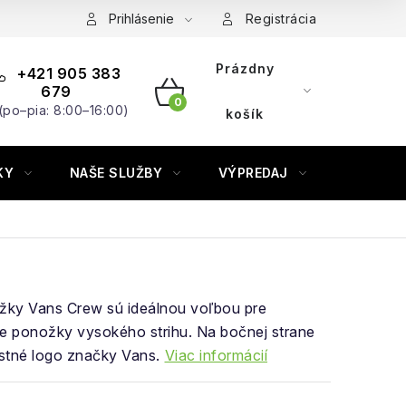
Prihlásenie
Registrácia
Prázdny
+421 905 383
679
(po–pia: 8:00–16:00)
NÁKUPNÝ
košík
KOŠÍK
KY
NAŠE SLUŽBY
VÝPREDAJ
ZNAČKY
ožky Vans Crew sú ideálnou voľbou pre
e ponožky vysokého strihu. Na bočnej strane
stné logo značky Vans.
Viac informácií