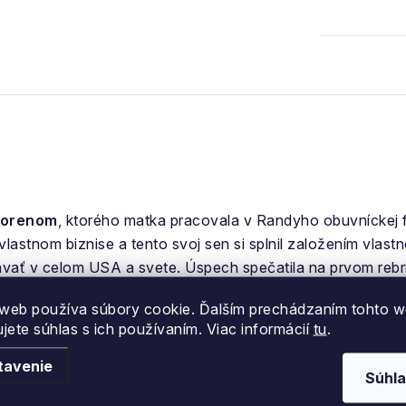
Dorenom
, ktorého matka pracovala v Randyho obuvníckej f
lastnom biznise a tento svoj sen si splnil založením vlast
dávať v celom USA a svete. Úspech spečatila na prvom reb
e nájdete
skate obuv,
streetwear oblečenie
, mikiny a doko
web používa súbory cookie. Ďalším prechádzaním tohto 
ujete súhlas s ich používaním. Viac informácií
tu
.
tavenie
Súhla