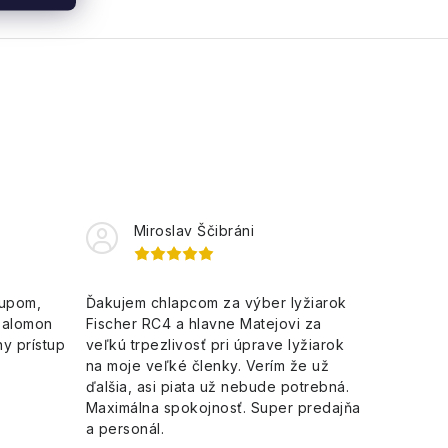
Miroslav Ščibráni
kupom,
Ďakujem chlapcom za výber lyžiarok
Salomon
Fischer RC4 a hlavne Matejovi za
y prístup
veľkú trpezlivosť pri úprave lyžiarok
na moje veľké členky. Verím že už
ďalšia, asi piata už nebude potrebná.
Maximálna spokojnosť. Super predajňa
a personál.