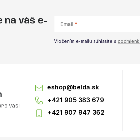
 na váš e-
Email
Vložením e-mailu súhlasíte s
podmienk
eshop
@
belda.sk
m
+421 905 383 679
pre vás!
+421 907 947 362