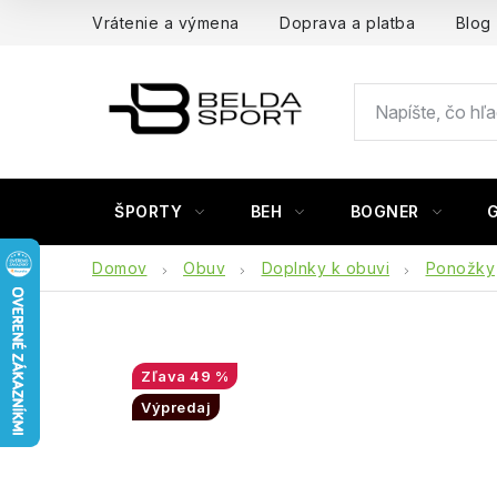
Prejsť
Vrátenie a výmena
Doprava a platba
Blog
na
obsah
ŠPORTY
BEH
BOGNER
Domov
Obuv
Doplnky k obuvi
Ponožky
49 %
Výpredaj