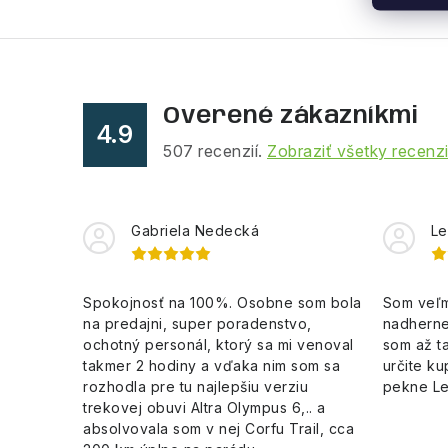
Overené zákazníkmi
4.9
507
recenzií.
Zobraziť všetky recenz
Gabriela Nedecká
Le
Spokojnosť na 100%. Osobne som bola
Som veľm
na predajni, super poradenstvo,
nadherne
ochotný personál, ktorý sa mi venoval
som až ta
takmer 2 hodiny a vďaka nim som sa
určite ku
rozhodla pre tu najlepšiu verziu
pekne L
trekovej obuvi Altra Olympus 6,.. a
absolvovala som v nej Corfu Trail, cca