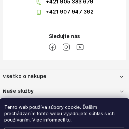
+421 905 383 679
+421 907 947 362
Z
á
Všetko o nákupe
p
ä
Moja objednávka
Naše služby
t
i
Nákup na splátky cez Quatro
Belda Sport x Atomic Skitest Soelden 2025
Výhody a zľavy
Tento web používa súbory cookie. Ďalším
e
prechádzaním tohto webu vyjadrujete súhlas s ich
OBCHODNÉ PODMIENKY
Bootfitting - Tvarovanie Lyžiarok v Nitre
Garancia najnižšej ceny
používaním. Viac informácií
tu
.
Prihlásenie