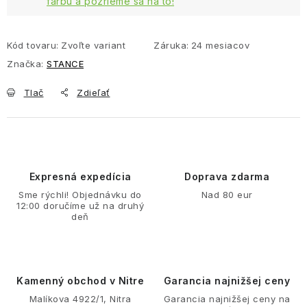
farbu a pozrieme sa na to!
Kód tovaru:
Zvoľte variant
Záruka
:
24 mesiacov
Značka:
STANCE
Tlač
Zdieľať
Expresná expedícia
Doprava zdarma
Sme rýchli! Objednávku do
Nad 80 eur
12:00 doručíme už na druhý
deň
Kamenný obchod v Nitre
Garancia najnižšej ceny
Malíkova 4922/1, Nitra
Garancia najnižšej ceny na