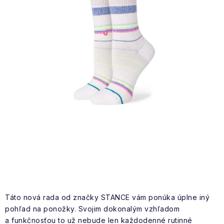
NAŠE SLUŽBY
VÝPREDAJ
ZNAČKY
Vrátenie a výmena
Doprava a platba
Blog
Moja objednávka
Táto nová rada od značky STANCE vám ponúka úplne iný
pohľad na ponožky. Svojim dokonalým vzhľadom
a funkčnosťou to už nebude len každodenné rutinné