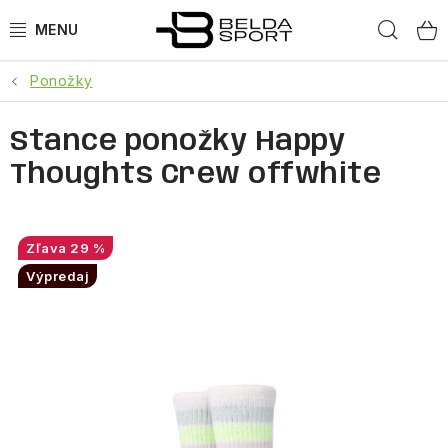
Prejsť
Hľad
na
obsah
Ponožky
ŠPORTY
Stance ponožky Happy
BEH
Thoughts Crew offwhite
BOGNER
GOLDBERGH
29 %
Výpredaj
OBLEČENIE
OBUV
DOPLNKY