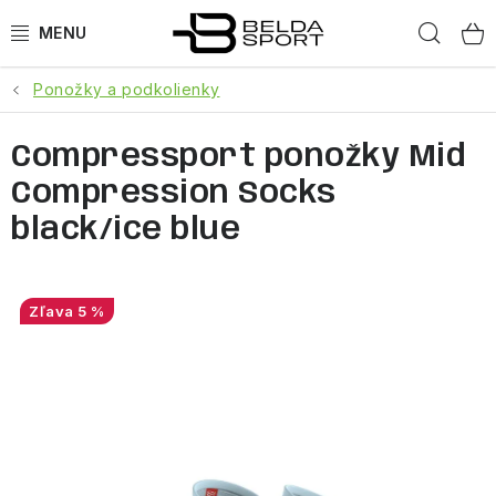
Prejsť
Hľad
na
obsah
Ponožky a podkolienky
ŠPORTY
Compressport ponožky Mid
BEH
Compression Socks
BOGNER
black/ice blue
GOLDBERGH
5 %
OBLEČENIE
OBUV
DOPLNKY