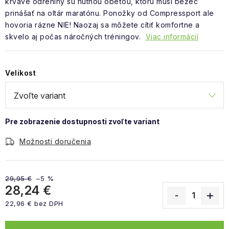
krvavé odreniny sú nutnou obeťou, ktorú musí bežec
prinášať na oltár maratónu. Ponožky od Compressport ale
hovoria rázne NIE! Naozaj sa môžete cítiť komfortne a
skvelo aj počas náročných tréningov.
Viac informácií
Velikost
Možnosti doručenia
29,95 €
–5 %
28,24 €
22,96 € bez DPH
Jednotková cena: