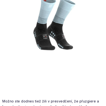
NAŠE SLUŽBY
VÝPREDAJ
ZNAČKY
Vrátenie a výmena
Doprava a platba
Blog
Moja objednávka
Možno ste dodnes tiež žili v presvedčení, že pľuzgiere a