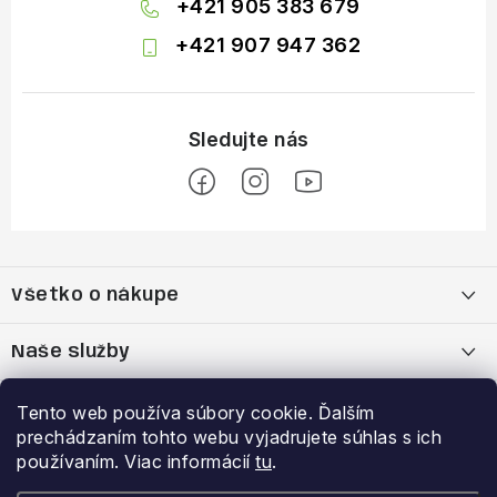
+421 905 383 679
+421 907 947 362
Z
á
Všetko o nákupe
p
ä
Moja objednávka
Naše služby
t
i
Nákup na splátky cez Quatro
Belda Sport x Atomic Skitest Soelden 2025
Výhody a zľavy
Tento web používa súbory cookie. Ďalším
e
prechádzaním tohto webu vyjadrujete súhlas s ich
OBCHODNÉ PODMIENKY
Bootfitting - Tvarovanie Lyžiarok v Nitre
Garancia najnižšej ceny
používaním. Viac informácií
tu
.
Prihlásenie