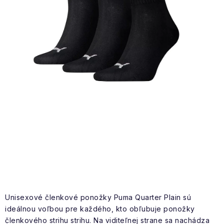
NAŠE SLUŽBY
VÝPREDAJ
ZNAČKY
Vrátenie a výmena
Doprava a platba
Blog
Moja objednávka
Unisexové členkové ponožky Puma Quarter Plain sú
ideálnou voľbou pre každého, kto obľubuje ponožky
členkového strihu strihu. Na viditeľnej strane sa nachádza