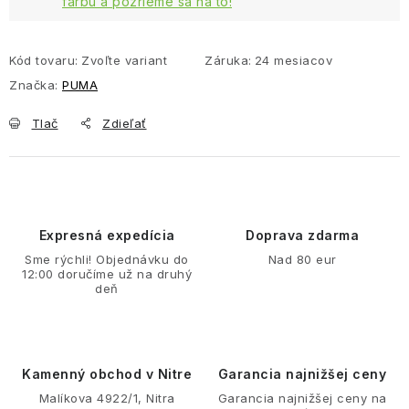
farbu a pozrieme sa na to!
Kód tovaru:
Zvoľte variant
Záruka
:
24 mesiacov
Značka:
PUMA
Tlač
Zdieľať
Expresná expedícia
Doprava zdarma
Sme rýchli! Objednávku do
Nad 80 eur
12:00 doručíme už na druhý
deň
Kamenný obchod v Nitre
Garancia najnižšej ceny
Malíkova 4922/1, Nitra
Garancia najnižšej ceny na