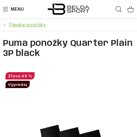
Prejsť
Hľad
na
obsah
Pánske ponožky
ŠPORTY
Puma ponožky Quarter Plain
BEH
3P black
BOGNER
GOLDBERGH
49 %
Výpredaj
OBLEČENIE
OBUV
DOPLNKY