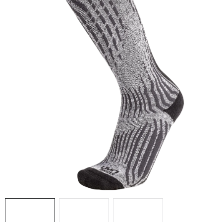
NAŠE SLUŽBY
VÝPREDAJ
ZNAČKY
Vrátenie a výmena
Doprava a platba
Blog
Moja objednávka