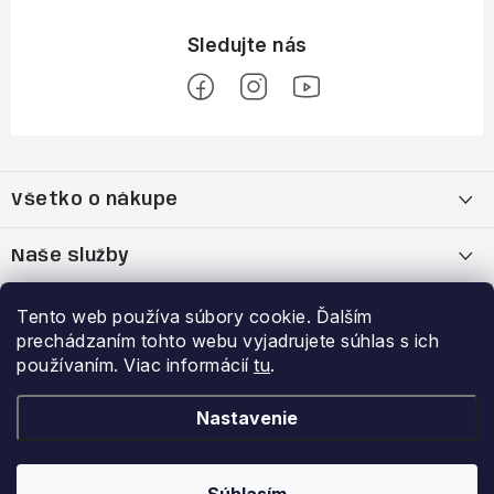
Z
á
Všetko o nákupe
p
ä
Moja objednávka
Naše služby
t
i
Nákup na splátky cez Quatro
Belda Sport x Atomic Skitest Soelden 2025
Výhody a zľavy
Tento web používa súbory cookie. Ďalším
e
prechádzaním tohto webu vyjadrujete súhlas s ich
OBCHODNÉ PODMIENKY
Bootfitting - Tvarovanie Lyžiarok v Nitre
Garancia najnižšej ceny
používaním. Viac informácií
tu
.
Prihlásenie
E-mail
Zásady spracovania a ochrany osobných údajov
Dynamická analýza chodidla
VERNOSTNÝ PROGRAM
Nastavenie
Reklamačný poriadok
Požičovňa lyží