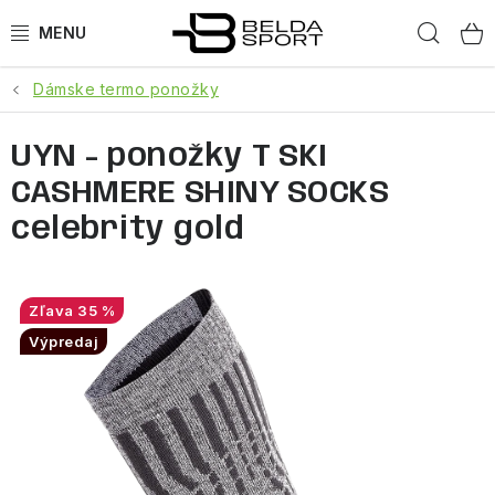
Prejsť
Hľad
na
obsah
Dámske termo ponožky
ŠPORTY
UYN - ponožky T SKI
BEH
CASHMERE SHINY SOCKS
BOGNER
celebrity gold
GOLDBERGH
35 %
OBLEČENIE
Výpredaj
OBUV
DOPLNKY