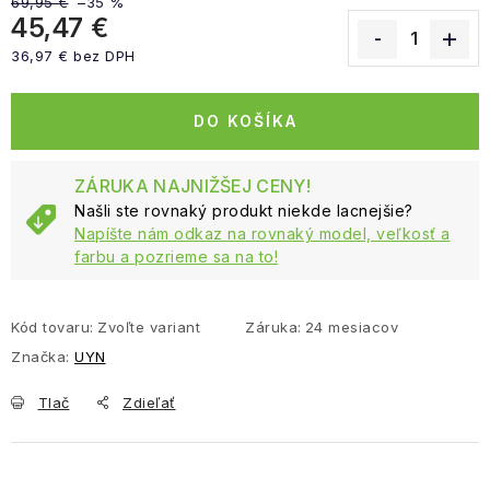
69,95 €
–35 %
45,47 €
36,97 € bez DPH
Jednotková cena:
DO KOŠÍKA
ZÁRUKA NAJNIŽŠEJ CENY!
Našli ste rovnaký produkt niekde lacnejšie?
Napíšte nám odkaz na rovnaký model, veľkosť a
farbu a pozrieme sa na to!
Kód tovaru:
Zvoľte variant
Záruka
:
24 mesiacov
Značka:
UYN
Tlač
Zdieľať