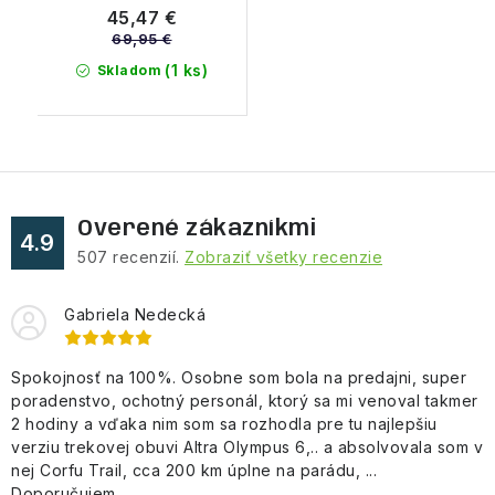
W celebrity gold
45,47 €
69,95 €
(1 ks)
Skladom
Overené zákazníkmi
4.9
507
recenzií.
Zobraziť všetky recenzie
Gabriela Nedecká
Spokojnosť na 100%. Osobne som bola na predajni, super
poradenstvo, ochotný personál, ktorý sa mi venoval takmer
2 hodiny a vďaka nim som sa rozhodla pre tu najlepšiu
verziu trekovej obuvi Altra Olympus 6,.. a absolvovala som v
nej Corfu Trail, cca 200 km úplne na parádu, ...
Doporučujem