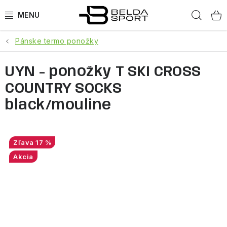
Prejsť
Hľad
na
obsah
Pánske termo ponožky
ŠPORTY
UYN - ponožky T SKI CROSS
BEH
COUNTRY SOCKS
BOGNER
black/mouline
GOLDBERGH
17 %
OBLEČENIE
Akcia
OBUV
DOPLNKY