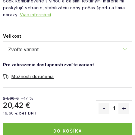
Sock kombinované s vlnou a ďalšími textilnými materiálmi
poskytujú vetranie, stabilizáciu nohy počas športu a tlmia
nárazy.
Viac informácií
Velikost
Možnosti doručenia
24,90 €
–17 %
20,42 €
16,60 € bez DPH
Jednotková cena:
DO KOŠÍKA