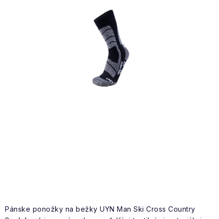
NAŠE SLUŽBY
VÝPREDAJ
ZNAČKY
Vrátenie a výmena
Doprava a platba
Blog
Moja objednávka
Pánske ponožky na bežky UYN Man Ski Cross Country