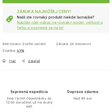
ZÁRUKA NAJNIŽŠEJ CENY!
Našli ste rovnaký produkt niekde lacnejšie?
Napíšte nám odkaz na rovnaký model, veľkosť a
farbu a pozrieme sa na to!
Kód tovaru:
Zvoľte variant
Záruka
:
24 mesiacov
Značka:
UYN
Tlač
Zdieľať
Expresná expedícia
Doprava zdarma
Sme rýchli! Objednávku do
Nad 80 eur
12:00 doručíme už na druhý
deň