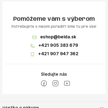
Pomôžeme vám s výberom
Potrebujete s niečím poradiť? Sme tu pre vás!
eshop
@
belda.sk
+421 905 383 679
+421 907 947 362
Z
á