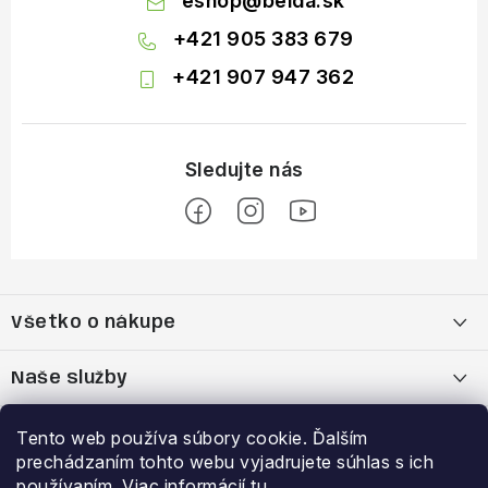
eshop
@
belda.sk
+421 905 383 679
+421 907 947 362
Z
á
Všetko o nákupe
p
ä
Moja objednávka
Naše služby
t
i
Nákup na splátky cez Quatro
Belda Sport x Atomic Skitest Soelden 2025
Výhody a zľavy
Tento web používa súbory cookie. Ďalším
e
prechádzaním tohto webu vyjadrujete súhlas s ich
OBCHODNÉ PODMIENKY
Bootfitting - Tvarovanie Lyžiarok v Nitre
Garancia najnižšej ceny
používaním. Viac informácií
tu
.