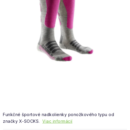
NAŠE SLUŽBY
VÝPREDAJ
ZNAČKY
Vrátenie a výmena
Doprava a platba
Blog
Moja objednávka
Funkčné športové nadkolienky ponožkového typu od
značky X-SOCKS.
Viac informácií