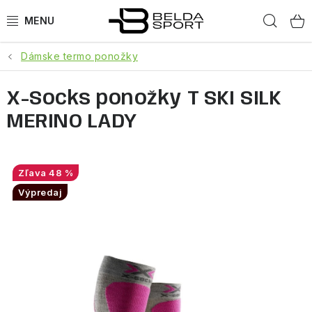
Prejsť
Hľad
na
obsah
Dámske termo ponožky
ŠPORTY
X-Socks ponožky T SKI SILK
BEH
MERINO LADY
BOGNER
GOLDBERGH
48 %
Výpredaj
OBLEČENIE
OBUV
DOPLNKY