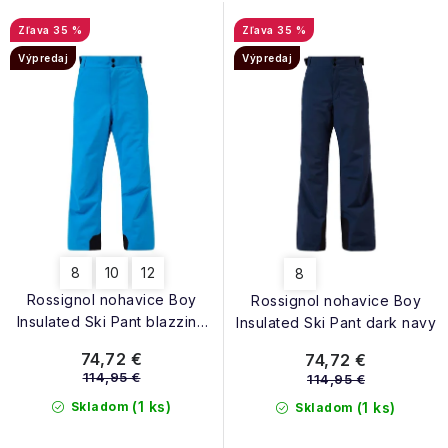
n
NAŠE SLUŽBY
s
i
35 %
35 %
p
VÝPREDAJ
e
Výpredaj
Výpredaj
r
p
ZNAČKY
o
r
d
o
Vrátenie a výmena
Doprava a platba
Blog
u
d
k
Moja objednávka
u
t
k
o
t
8
10
12
8
v
o
Rossignol nohavice Boy
Rossignol nohavice Boy
v
Insulated Ski Pant blazzing
Insulated Ski Pant dark navy
blue
74,72 €
74,72 €
114,95 €
114,95 €
(1 ks)
Skladom
(1 ks)
Skladom