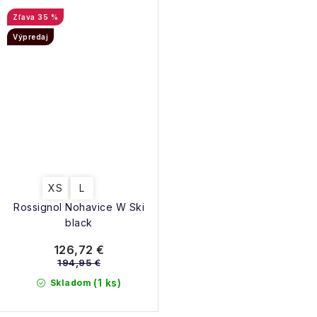
35 %
Výpredaj
XS
L
Rossignol Nohavice W Ski
black
126,72 €
194,95 €
(1 ks)
Skladom