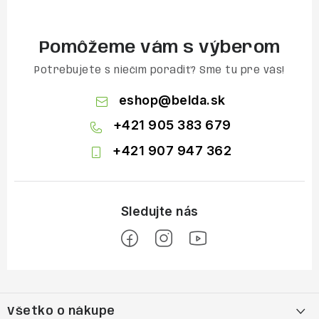
Pomôžeme vám s výberom
Potrebujete s niečím poradiť? Sme tu pre vás!
eshop
@
belda.sk
+421 905 383 679
+421 907 947 362
Z
á
Všetko o nákupe
p