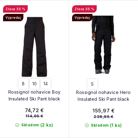
35 %
35 %
Výpredaj
Výpredaj
8
10
14
S
Rossignol nohavice Boy
Rossignol nohavice Hero
Insulated Ski Pant black
Insulated Ski Pant black
74,72 €
155,97 €
114,95 €
239,95 €
(2 ks)
Skladom
(1 ks)
Skladom