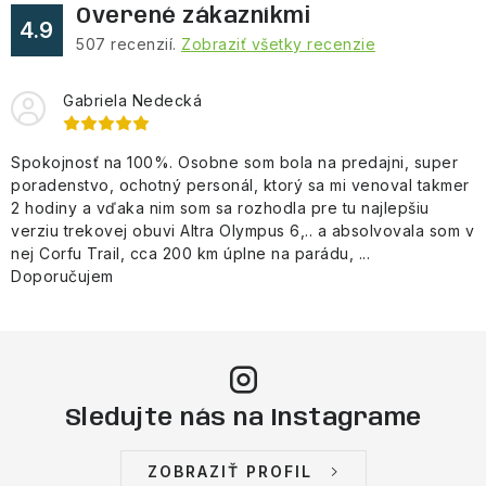
Overené zákazníkmi
p
4.9
507
recenzií.
Zobraziť všetky recenzie
i
s
Gabriela Nedecká
u
Spokojnosť na 100%. Osobne som bola na predajni, super
poradenstvo, ochotný personál, ktorý sa mi venoval takmer
2 hodiny a vďaka nim som sa rozhodla pre tu najlepšiu
verziu trekovej obuvi Altra Olympus 6,.. a absolvovala som v
nej Corfu Trail, cca 200 km úplne na parádu, ...
Doporučujem
Sledujte nás na Instagrame
ZOBRAZIŤ PROFIL