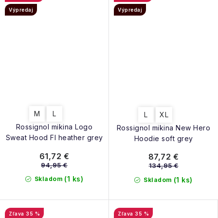
Výpredaj
Výpredaj
M
L
L
XL
Rossignol mikina Logo
Rossignol mikina New Hero
Sweat Hood Fl heather grey
Hoodie soft grey
61,72 €
87,72 €
94,95 €
134,95 €
(1 ks)
Skladom
(1 ks)
Skladom
35 %
35 %