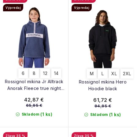
NAŠE SLUŽBY
p
e
Výpredaj
Výpredaj
r
p
VÝPREDAJ
o
r
d
ZNAČKY
o
u
d
k
Vrátenie a výmena
Doprava a platba
Blog
u
t
k
Moja objednávka
o
t
v
6
8
12
14
M
L
XL
2XL
o
Rossignol mikina Jr Alltrack
Rossignol mikina Hero
v
Anorak Fleece true night
Hoodie black
blue
42,87 €
61,72 €
65,95 €
94,95 €
(1 ks)
Skladom
(1 ks)
Skladom
35 %
35 %