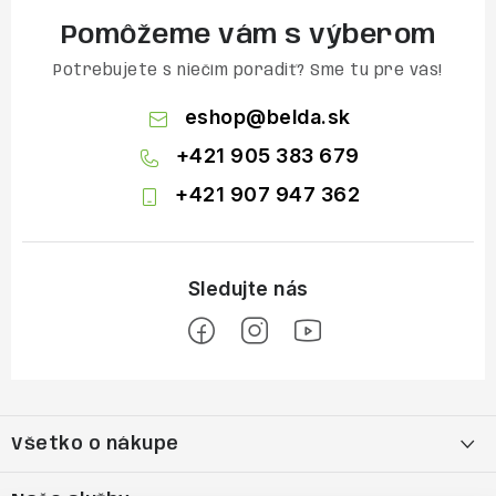
Pomôžeme vám s výberom
Potrebujete s niečím poradiť? Sme tu pre vás!
eshop
@
belda.sk
+421 905 383 679
+421 907 947 362
Z
á
Všetko o nákupe
p
ä
Moja objednávka