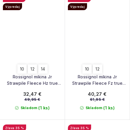
Výpredaj
Výpredaj
10
12
14
10
12
Rossignol mikina Jr
Rossignol mikina Jr
Strawpile Fleece Hz true
Strawpile Fleece Fz true
night blue
night blue
32,47 €
40,27 €
49,95 €
61,95 €
(1 ks)
(1 ks)
Skladom
Skladom
35 %
35 %