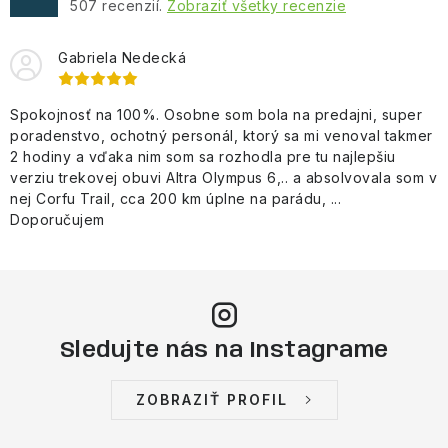
507
recenzií.
Zobraziť všetky recenzie
i
s
Gabriela Nedecká
u
Spokojnosť na 100%. Osobne som bola na predajni, super
poradenstvo, ochotný personál, ktorý sa mi venoval takmer
2 hodiny a vďaka nim som sa rozhodla pre tu najlepšiu
verziu trekovej obuvi Altra Olympus 6,.. a absolvovala som v
nej Corfu Trail, cca 200 km úplne na parádu, ...
Doporučujem
Sledujte nás na Instagrame
ZOBRAZIŤ PROFIL