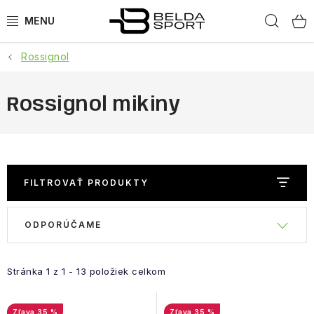
Prejsť
Hľad
na
obsah
Rossignol
ŠPORTY
BEH
Rossignol mikiny
BOGNER
GOLDBERGH
FILTROVAŤ PRODUKTY
OBLEČENIE
R
V
ODPORÚČAME
a
ý
OBUV
d
p
e
Stránka
1
z
1
-
13
položiek celkom
i
DOPLNKY
n
s
i
35 %
35 %