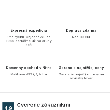
O
v
l
á
d
Expresná expedícia
Doprava zdarma
a
Sme rýchli! Objednávku do
Nad 80 eur
12:00 doručíme už na druhý
c
deň
i
e
p
r
Kamenný obchod v Nitre
Garancia najnižšej ceny
v
Malíkova 4922/1, Nitra
Garancia najnižšej ceny na
rovnaký tovar
k
y
v
ý
Overené zákazníkmi
p
4.9