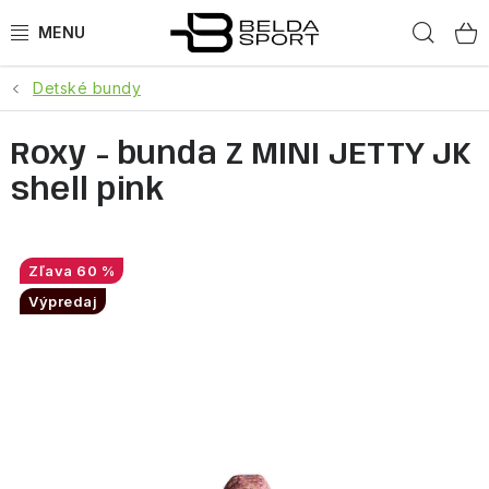
Prejsť
Hľad
na
obsah
Detské bundy
ŠPORTY
Roxy - bunda Z MINI JETTY JK
BEH
shell pink
BOGNER
GOLDBERGH
60 %
Výpredaj
OBLEČENIE
OBUV
DOPLNKY