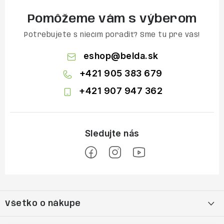
Pomôžeme vám s výberom
Potrebujete s niečím poradiť? Sme tu pre vás!
eshop
@
belda.sk
+421 905 383 679
+421 907 947 362
Z
á
Všetko o nákupe
p
ä
Moja objednávka