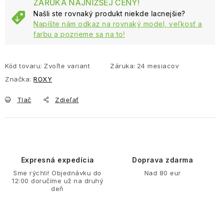
ZÁRUKA NAJNIŽŠEJ CENY!
Našli ste rovnaký produkt niekde lacnejšie?
Napíšte nám odkaz na rovnaký model, veľkosť a
farbu a pozrieme sa na to!
Kód tovaru:
Zvoľte variant
Záruka
:
24 mesiacov
Značka:
ROXY
Tlač
Zdieľať
Expresná expedícia
Doprava zdarma
Sme rýchli! Objednávku do
Nad 80 eur
12:00 doručíme už na druhý
deň