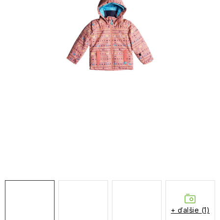
NAŠE SLUŽBY
VÝPREDAJ
ZNAČKY
Vrátenie a výmena
Doprava a platba
Blog
Moja objednávka
+ ďalšie (1)