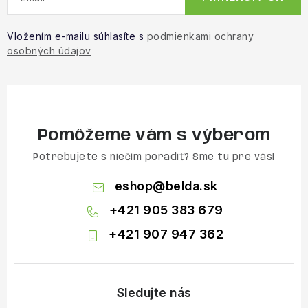
Vložením e-mailu súhlasíte s
podmienkami ochrany
osobných údajov
Pomôžeme vám s výberom
Potrebujete s niečím poradiť? Sme tu pre vás!
eshop
@
belda.sk
+421 905 383 679
+421 907 947 362