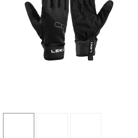
NAŠE SLUŽBY
VÝPREDAJ
ZNAČKY
Vrátenie a výmena
Doprava a platba
Blog
Moja objednávka