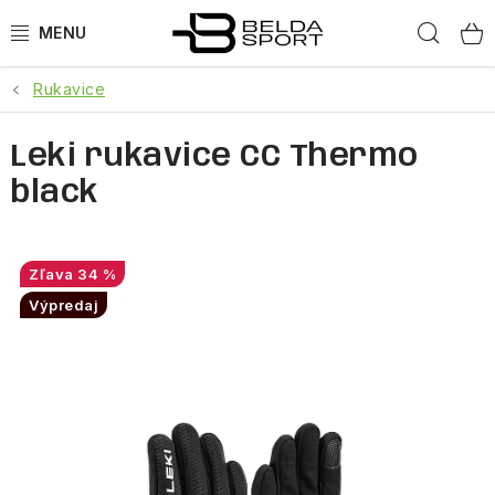
Prejsť
Hľad
na
obsah
Rukavice
ŠPORTY
Leki rukavice CC Thermo
BEH
black
BOGNER
GOLDBERGH
34 %
Výpredaj
OBLEČENIE
OBUV
DOPLNKY