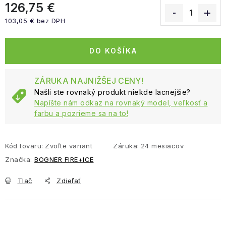
126,75 €
103,05 € bez DPH
Jednotková cena:
DO KOŠÍKA
ZÁRUKA NAJNIŽŠEJ CENY!
Našli ste rovnaký produkt niekde lacnejšie?
Napíšte nám odkaz na rovnaký model, veľkosť a
farbu a pozrieme sa na to!
Kód tovaru:
Zvoľte variant
Záruka
:
24 mesiacov
Značka:
BOGNER FIRE+ICE
Tlač
Zdieľať