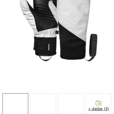
NAŠE SLUŽBY
VÝPREDAJ
ZNAČKY
Vrátenie a výmena
Doprava a platba
Blog
Moja objednávka
+ ďalšie (3)