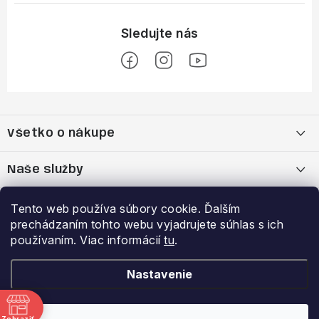
Z
á
Všetko o nákupe
p
ä
Moja objednávka
Naše služby
t
i
Nákup na splátky cez Quatro
Belda Sport x Atomic Skitest Soelden 2025
Výhody a zľavy
Tento web používa súbory cookie. Ďalším
e
prechádzaním tohto webu vyjadrujete súhlas s ich
OBCHODNÉ PODMIENKY
Bootfitting - Tvarovanie Lyžiarok v Nitre
Garancia najnižšej ceny
používaním. Viac informácií
tu
.
Prihlásenie
E-mail
Zásady spracovania a ochrany osobných údajov
Dynamická analýza chodidla
VERNOSTNÝ PROGRAM
Nastavenie
Reklamačný poriadok
Požičovňa lyží
Zobraziť