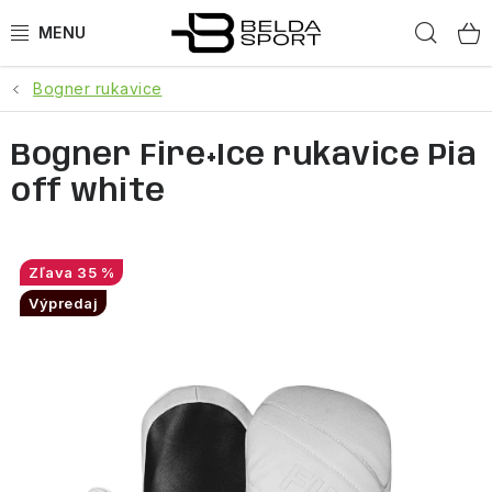
Prejsť
Hľad
na
obsah
Bogner rukavice
ŠPORTY
Bogner Fire+Ice rukavice Pia
BEH
off white
BOGNER
GOLDBERGH
35 %
Výpredaj
OBLEČENIE
OBUV
DOPLNKY