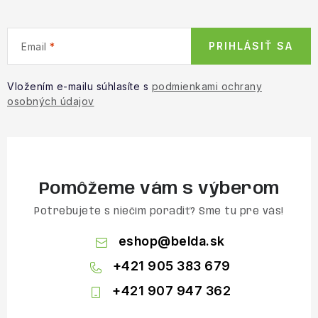
PRIHLÁSIŤ SA
Email
Vložením e-mailu súhlasíte s
podmienkami ochrany
osobných údajov
Pomôžeme vám s výberom
Potrebujete s niečím poradiť? Sme tu pre vás!
eshop
@
belda.sk
+421 905 383 679
+421 907 947 362