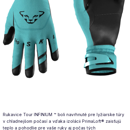
NAŠE SLUŽBY
VÝPREDAJ
ZNAČKY
Vrátenie a výmena
Doprava a platba
Blog
Moja objednávka
Rukavice Tour INFINIUM ™ boli navrhnuté pre lyžiarske túry
v chladnejšom počasí a vďaka izolácii PrimaLoft® zaisťujú
teplo a pohodlie pre vaše ruky aj počas tých