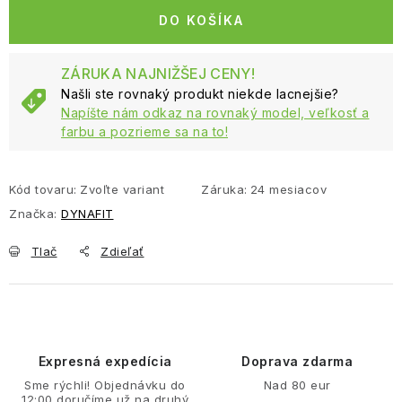
DO KOŠÍKA
ZÁRUKA NAJNIŽŠEJ CENY!
Našli ste rovnaký produkt niekde lacnejšie?
Napíšte nám odkaz na rovnaký model, veľkosť a
farbu a pozrieme sa na to!
Kód tovaru:
Zvoľte variant
Záruka
:
24 mesiacov
Značka:
DYNAFIT
Tlač
Zdieľať
Expresná expedícia
Doprava zdarma
Sme rýchli! Objednávku do
Nad 80 eur
12:00 doručíme už na druhý