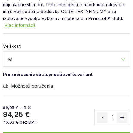
najchladnejších dní. Tieto inteligentne navrhnuté rukavice
majú vetruodolnú podšívku GORE-TEX INFINIUM™ a sú
izolované vysoko výkonným materiálom PrimaLoft® Gold.
Viac informácií
Velikost
Možnosti doručenia
99,95 €
–5 %
94,25 €
76,63 € bez DPH
Jednotková cena: