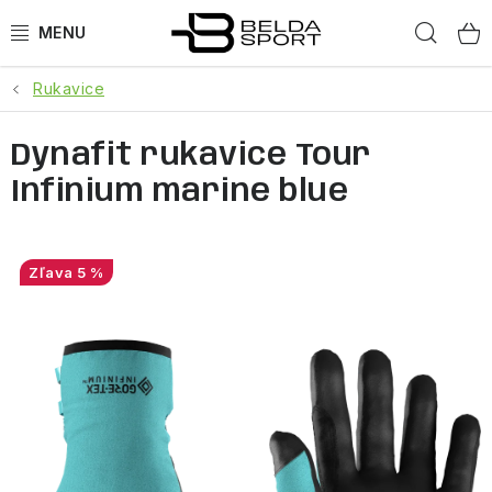
Prejsť
Hľad
na
obsah
Rukavice
ŠPORTY
Dynafit rukavice Tour
BEH
Infinium marine blue
BOGNER
GOLDBERGH
5 %
OBLEČENIE
OBUV
DOPLNKY