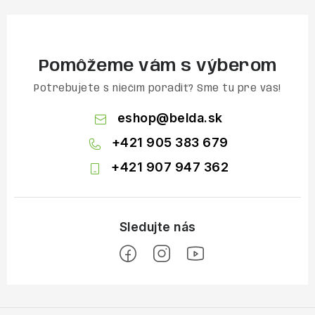
Pomôžeme vám s výberom
Potrebujete s niečím poradiť? Sme tu pre vás!
eshop
@
belda.sk
+421 905 383 679
+421 907 947 362
Z
á