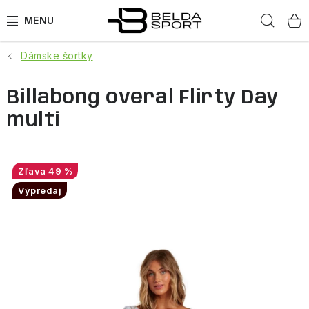
Prejsť
Hľad
na
obsah
Dámske šortky
ŠPORTY
Billabong overal Flirty Day
BEH
multi
BOGNER
GOLDBERGH
49 %
Výpredaj
OBLEČENIE
OBUV
DOPLNKY