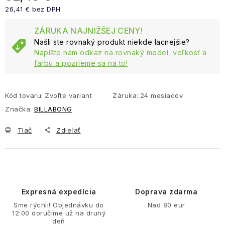
26,41 € bez DPH
Jednotková cena:
ZÁRUKA NAJNIŽŠEJ CENY!
Našli ste rovnaký produkt niekde lacnejšie?
Napíšte nám odkaz na rovnaký model, veľkosť a
farbu a pozrieme sa na to!
Kód tovaru:
Zvoľte variant
Záruka
:
24 mesiacov
Značka:
BILLABONG
Tlač
Zdieľať
Expresná expedícia
Doprava zdarma
Sme rýchli! Objednávku do
Nad 80 eur
12:00 doručíme už na druhý
deň