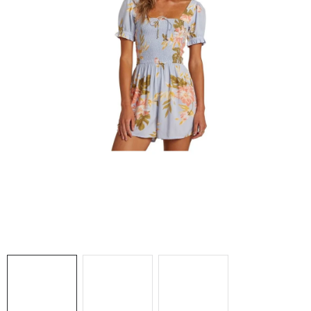
NAŠE SLUŽBY
VÝPREDAJ
ZNAČKY
Vrátenie a výmena
Doprava a platba
Blog
Moja objednávka