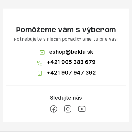
Pomôžeme vám s výberom
Potrebujete s niečím poradiť? Sme tu pre vás!
eshop
@
belda.sk
+421 905 383 679
+421 907 947 362
Z