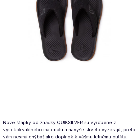
NAŠE SLUŽBY
VÝPREDAJ
ZNAČKY
Vrátenie a výmena
Doprava a platba
Blog
Moja objednávka
Nové šľapky od značky QUIKSILVER sú vyrobené z
vysokokvalitného materiálu a navyše skvelo vyzerajú, preto
vám nesmú chýbať ako doplnok k vášmu letnému outfitu.