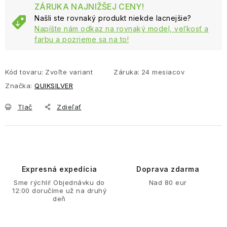
ZÁRUKA NAJNIŽŠEJ CENY!
Našli ste rovnaký produkt niekde lacnejšie?
Napíšte nám odkaz na rovnaký model, veľkosť a
farbu a pozrieme sa na to!
Kód tovaru:
Zvoľte variant
Záruka
:
24 mesiacov
Značka:
QUIKSILVER
Tlač
Zdieľať
Expresná expedícia
Doprava zdarma
Sme rýchli! Objednávku do
Nad 80 eur
12:00 doručíme už na druhý
deň