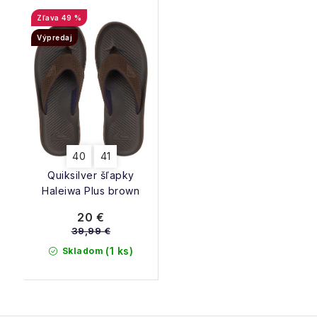
49 %
Výpredaj
40
41
Quiksilver šľapky
Haleiwa Plus brown
20 €
39,99 €
(1 ks)
Skladom