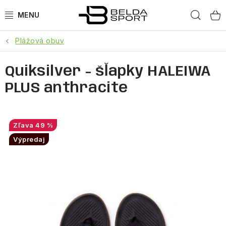
Prejsť
Hľad
na
obsah
Plážová obuv
ŠPORTY
Quiksilver - šľapky HALEIWA
BEH
PLUS anthracite
BOGNER
GOLDBERGH
49 %
Výpredaj
OBLEČENIE
OBUV
DOPLNKY