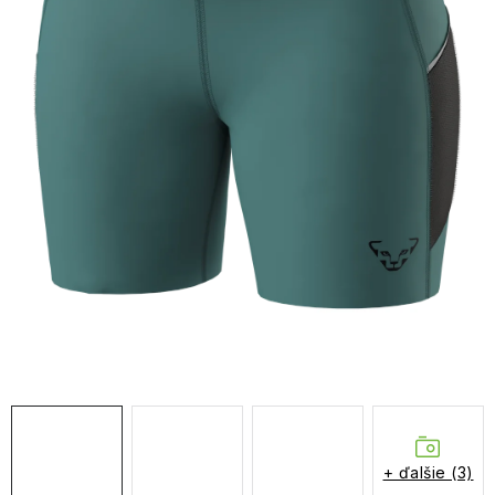
NAŠE SLUŽBY
VÝPREDAJ
ZNAČKY
Vrátenie a výmena
Doprava a platba
Blog
Moja objednávka
+ ďalšie (3)