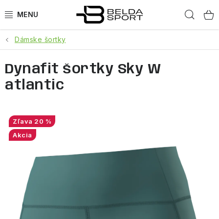
Prejsť
Hľad
na
obsah
Dámske šortky
ŠPORTY
Dynafit šortky Sky W
BEH
atlantic
BOGNER
GOLDBERGH
20 %
Akcia
OBLEČENIE
OBUV
DOPLNKY