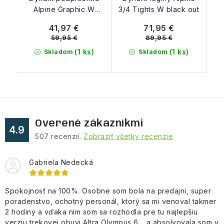
Alpine Graphic W
3/4 Tights W black out
nimbus
41,97 €
71,95 €
59,95 €
89,95 €
(1 ks)
(1 ks)
Skladom
Skladom
Overené zákazníkmi
4.9
507
recenzií.
Zobraziť všetky recenzie
Gabriela Nedecká
Spokojnosť na 100%. Osobne som bola na predajni, super
poradenstvo, ochotný personál, ktorý sa mi venoval takmer
2 hodiny a vďaka nim som sa rozhodla pre tu najlepšiu
verziu trekovej obuvi Altra Olympus 6,.. a absolvovala som v