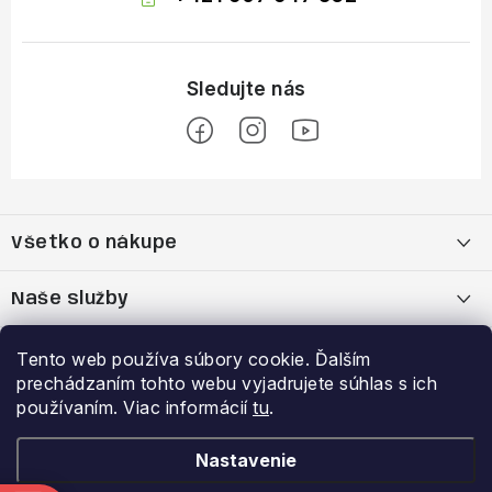
Z
á
Všetko o nákupe
p
ä
Moja objednávka
Naše služby
t
i
Nákup na splátky cez Quatro
Belda Sport x Atomic Skitest Soelden 2025
Výhody a zľavy
Tento web používa súbory cookie. Ďalším
e
prechádzaním tohto webu vyjadrujete súhlas s ich
OBCHODNÉ PODMIENKY
Bootfitting - Tvarovanie Lyžiarok v Nitre
Garancia najnižšej ceny
používaním. Viac informácií
tu
.
Prihlásenie
E-mail
Zásady spracovania a ochrany osobných údajov
Dynamická analýza chodidla
VERNOSTNÝ PROGRAM
Nastavenie