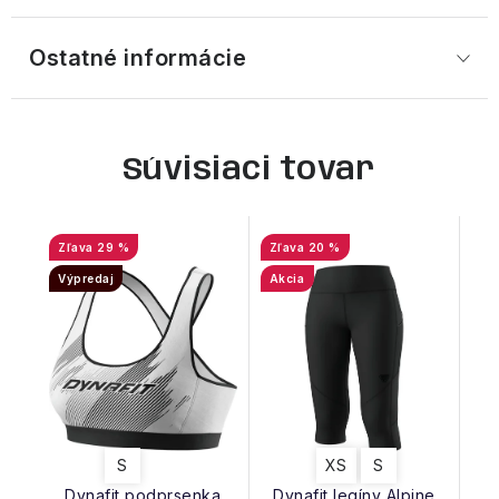
Ostatné informácie
Súvisiaci tovar
29 %
20 %
Výpredaj
Akcia
S
XS
S
Dynafit podprsenka
Dynafit legíny Alpine