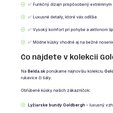
✅ Funkčný dizajn prispôsobený extrémny
✅ Luxusné detaily, ktoré vás odlíšia
✅ Vysoký komfort pri pohybe a aktívnom šp
✅ Módne kúsky vhodné aj na bežné noseni
Čo nájdete v kolekcii Go
Na
Belda.sk
ponúkame najnovšiu kolekciu
Gol
rukavice či šály.
Obľúbené kúsky našich zákazníčok:
Lyžiarske bundy Goldbergh
– luxusný vzh