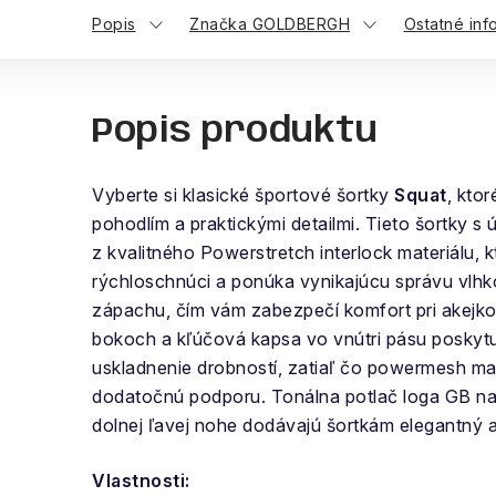
Popis
Značka GOLDBERGH
Ostatné inf
Popis produktu
Vyberte si klasické športové šortky
Squat
, kto
pohodlím a praktickými detailmi. Tieto šortky 
z kvalitného Powerstretch interlock materiálu, k
rýchloschnúci a ponúka vynikajúcu správu vlhko
zápachu, čím vám zabezpečí komfort pri akejkoľ
bokoch a kľúčová kapsa vo vnútri pásu poskytu
uskladnenie drobností, zatiaľ čo powermesh ma
dodatočnú podporu. Tonálna potlač loga GB na
dolnej ľavej nohe dodávajú šortkám elegantný 
Vlastnosti: