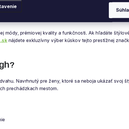
tavenie
Súhla
hu aj v meste: Objavte zna
j módy, prémiovej kvality a funkčnosti. Ak hľadáte štýlové
.sk
nájdete exkluzívny výber kúskov tejto prestížnej značk
rgh?
dvahu. Navrhnutý pre ženy, ktoré sa neboja ukázať svoj š
ných prechádzkach mestom.
nie