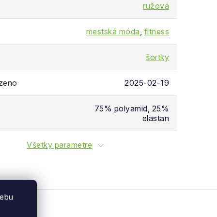
ružová
mestská móda
,
fitness
šortky
ozeno
2025-02-19
75% polyamid, 25%
elastan
Všetky parametre
webu