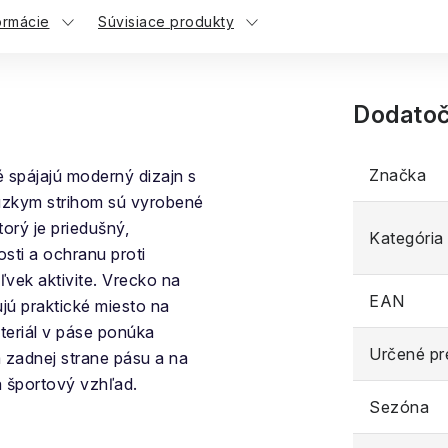
ormácie
Súvisiace produkty
Dodatoč
Značka
ré spájajú moderný dizajn s
s úzkym strihom sú vyrobené
torý je priedušný,
Kategória
sti a ochranu proti
vek aktivite. Vrecko na
EAN
jú praktické miesto na
teriál v páse ponúka
Určené pr
 zadnej strane pásu a na
a športový vzhľad.
Sezóna