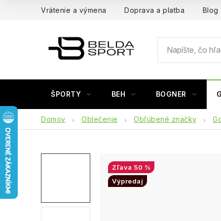
Prejsť
Vrátenie a výmena
Doprava a platba
Blog
na
obsah
ŠPORTY
BEH
BOGNER
Domov
Oblečenie
Obľúbené značky
Go
50 %
Výpredaj