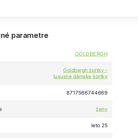
né parametre
GOLDBERGH
Goldbergh šortky -
luxusné dámske šortky
8717566744669
e
ženy
leto 25