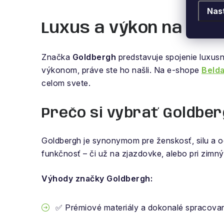
Nas
Luxus a výkon na sva
Značka
Goldbergh
predstavuje spojenie luxusne
výkonom, práve ste ho našli. Na e-shope
Belda
celom svete.
Prečo si vybrať Goldbe
Goldbergh je synonymom pre ženskosť, silu a o
funkčnosť – či už na zjazdovke, alebo pri zim
Výhody značky Goldbergh:
✅ Prémiové materiály a dokonalé spracova