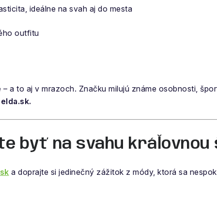
lasticita, ideálne na svah aj do mesta
ého outfitu
 – a to aj v mrazoch. Značku milujú známe osobnosti, špor
elda.sk.
te byť na svahu kráľovnou 
sk
a doprajte si jedinečný zážitok z módy, ktorá sa nespok