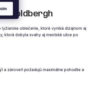
sím
čku Goldbergh
 lyžiarske oblečenie, ktoré vyniká dizajnom aj
y, ktorá dobyla svahy aj mestské ulice po
týl a zároveň požadujú maximálne pohodlie a