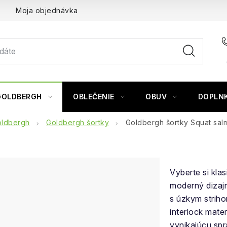
Moja objednávka
GOLDBERGH
OBLEČENIE
OBUV
DOPLN
ldbergh
Goldbergh šortky
Goldbergh šortky Squat sal
Vyberte si kla
moderný dizajn
s úzkym strih
interlock mate
vynikajúcu spr