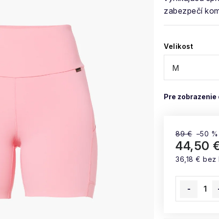
zabezpečí komf
Velikost
89 €
–50 %
44,50 
36,18 € bez
Jednotková