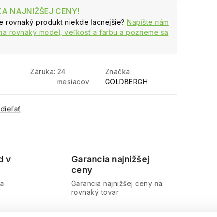
A NAJNIŽŠEJ CENY!
te rovnaký produkt niekde lacnejšie?
Napíšte nám
na rovnaký model, veľkosť a farbu a pozrieme sa
Záruka
:
24
Značka:
mesiacov
GOLDBERGH
dieľať
d v
Garancia najnižšej
ceny
ra
Garancia najnižšej ceny na
rovnaký tovar