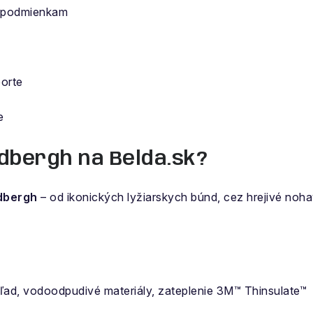
m podmienkam
orte
e
ldbergh na Belda.sk?
dbergh
– od ikonických lyžiarskych búnd, cez hrejivé noha
ľad, vodoodpudivé materiály, zateplenie 3M™ Thinsulate™