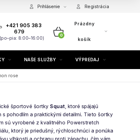
Prihlásenie
Registrácia
Prázdny
+421 905 383
679
(po–pia: 8:00–16:00)
NÁKUPNÝ
košík
KOŠÍK
KY
NAŠE SLUŽBY
VÝPREDAJ
ZNAČKY
mon rose
sické športové šortky
Squat
, ktoré spájajú
 s pohodlím a praktickými detailmi. Tieto šortky
om sú vyrobené z kvalitného Powerstretch
riálu, ktorý je priedušný, rýchloschnúci a ponúka
ávu vlhkosti a ochranu proti zápachu, čím vám