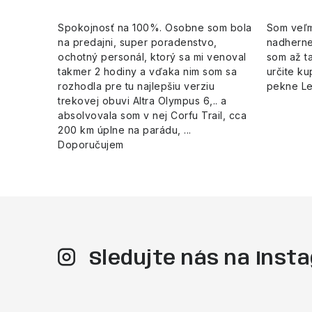
Spokojnosť na 100%. Osobne som bola
Som veľm
na predajni, super poradenstvo,
nadherne
ochotný personál, ktorý sa mi venoval
som až ta
takmer 2 hodiny a vďaka nim som sa
určite ku
rozhodla pre tu najlepšiu verziu
pekne L
trekovej obuvi Altra Olympus 6,.. a
absolvovala som v nej Corfu Trail, cca
200 km úplne na parádu, ...
Doporučujem
Sledujte nás na Ins