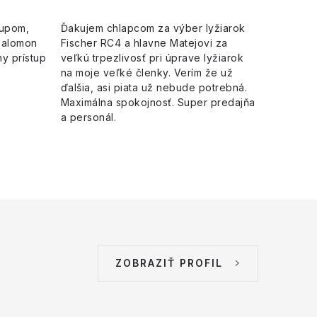
kupom,
Ďakujem chlapcom za výber lyžiarok
Salomon
Fischer RC4 a hlavne Matejovi za
y prístup
veľkú trpezlivosť pri úprave lyžiarok
na moje veľké členky. Verím že už
ďalšia, asi piata už nebude potrebná.
Maximálna spokojnosť. Super predajňa
a personál.
ZOBRAZIŤ PROFIL