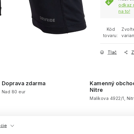
odkaz 
na to!
Kód
Zvoľt
tovaru:
varian
Tlač
Z
Doprava zdarma
Kamenný obcho
Nitre
Nad 80 eur
Malíkova 4922/1, Nit
ácie