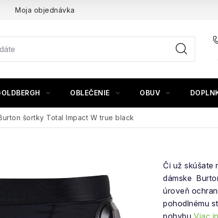
Moja objednávka
GOLDBERGH
OBLEČENIE
OBUV
DOPLN
Burton šortky Total Impact W true black
Či už skúšate n
dámske Burt
úroveň ochran
pohodlnému str
pohybu
Viac i