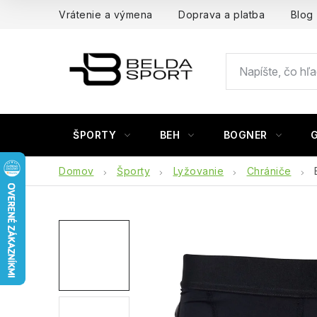
Prejsť
Vrátenie a výmena
Doprava a platba
Blog
na
obsah
ŠPORTY
BEH
BOGNER
Domov
Športy
Lyžovanie
Chrániče