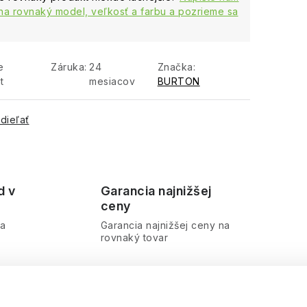
na rovnaký model, veľkosť a farbu a pozrieme sa
e
Záruka
:
24
Značka:
t
mesiacov
BURTON
dieľať
d v
Garancia najnižšej
ceny
ra
Garancia najnižšej ceny na
rovnaký tovar