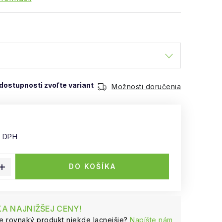
Možnosti doručenia
z DPH
 cena:
DO KOŠÍKA
A NAJNIŽŠEJ CENY!
te rovnaký produkt niekde lacnejšie?
Napíšte nám