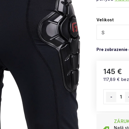
Velikost
145 €
117,89 € be
Jednotková
ZÁRUK
Našli s