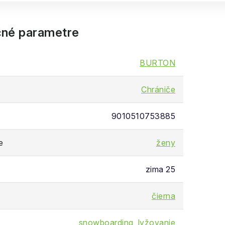
né parametre
BURTON
Chrániče
9010510753885
e
ženy
zima 25
čierna
snowboarding
,
lyžovanie