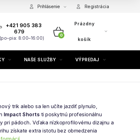
Prihlásenie
Registrácia
Prázdny
+421 905 383
679
(po–pia: 8:00–16:00)
NÁKUPNÝ
košík
KOŠÍK
KY
NAŠE SLUŽBY
VÝPREDAJ
ZNAČKY
ový trik alebo sa len učíte jazdiť plynulo,
on
Impact Shorts
ti poskytnú profesionálnu
y pri pádoch. Vďaka nízkoprofilovému dizajnu a
ihu získate extra istotu bez obmedzenia
nformácií