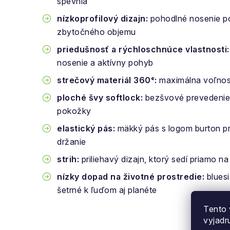
spevnia
nízkoprofilový dizajn:
pohodlné nosenie p
zbytočného objemu
priedušnosť a rýchloschnúce vlastnosti:
nosenie a aktívny pohyb
strečový materiál 360°:
maximálna voľnosť
ploché švy softlock:
bezšvové prevedenie z
pokožky
elastický pás:
mäkký pás s logom burton p
držanie
strih:
priliehavý dizajn, ktorý sedí priamo na
nízky dopad na životné prostredie:
bluesi
šetrné k ľuďom aj planéte
Tento 
vyjadr