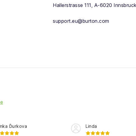
Hallerstrasse 111, A-6020 Innsbruc
support.eu@burton.com
ie
nka Ďurkova
Linda