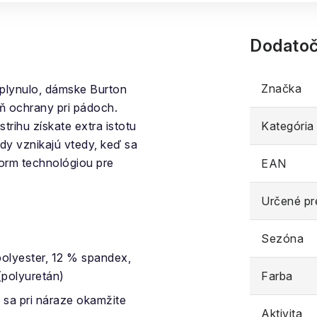
Dodatoč
Značka
ť plynulo, dámske Burton
ň ochrany pri pádoch.
rihu získate extra istotu
Kategória
dy vznikajú vtedy, keď sa
orm technológiou pre
EAN
Určené pr
Sezóna
polyester, 12 % spandex,
(polyuretán)
Farba
é sa pri náraze okamžite
Aktivita