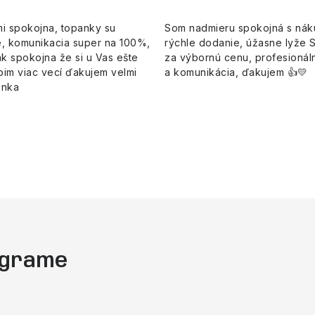
i spokojna, topanky su
Som nadmieru spokojná s ná
, komunikacia super na 100%,
rýchle dodanie, úžasne lyže 
k spokojna že si u Vas ešte
za výbornú cenu, profesionáln
pim viac vecí ďakujem velmi
a komunikácia, ďakujem 👍💛
enka
tagrame