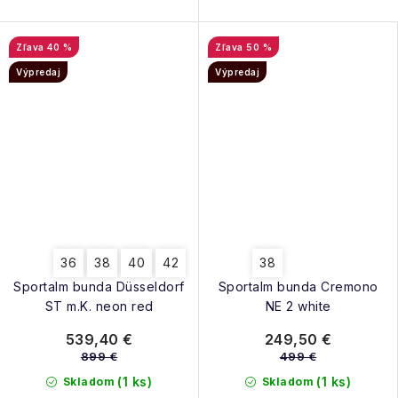
40 %
50 %
Výpredaj
Výpredaj
36
38
40
42
38
Sportalm bunda Düsseldorf
Sportalm bunda Cremono
ST m.K. neon red
NE 2 white
539,40 €
249,50 €
899 €
499 €
(1 ks)
(1 ks)
Skladom
Skladom