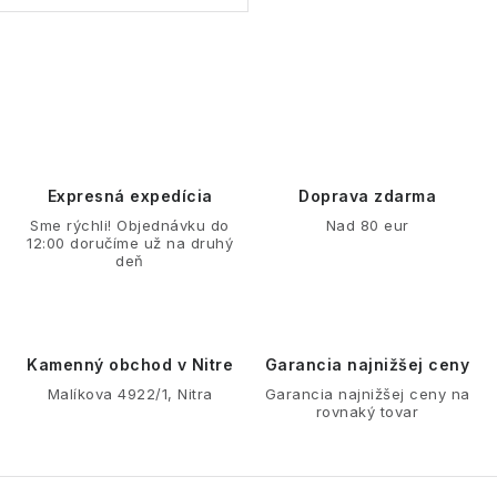
O
v
l
á
d
Expresná expedícia
Doprava zdarma
a
Sme rýchli! Objednávku do
Nad 80 eur
12:00 doručíme už na druhý
c
deň
i
e
p
r
Kamenný obchod v Nitre
Garancia najnižšej ceny
v
Malíkova 4922/1, Nitra
Garancia najnižšej ceny na
rovnaký tovar
k
y
v