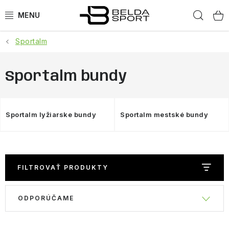
Prejsť
Hľad
na
obsah
Sportalm
ŠPORTY
BEH
Sportalm bundy
BOGNER
Sportalm lyžiarske bundy
Sportalm mestské bundy
GOLDBERGH
OBLEČENIE
FILTROVAŤ PRODUKTY
OBUV
R
V
ODPORÚČAME
DOPLNKY
a
ý
d
p