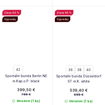
50 %
40 %
Výpredaj
Výpredaj
42
36
38
40
Sportalm bunda Berlin NE
Sportalm bunda Düsseldorf
m.Kap.o.P. black
ST m.K. white
399,50 €
539,40 €
799 €
899 €
(1 ks)
Skladom
(1 ks)
Skladom