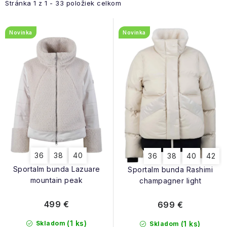
NAŠE SLUŽBY
e
Stránka
1
z
1
-
33
položiek celkom
i
n
s
VÝPREDAJ
i
Novinka
Novinka
p
e
r
ZNAČKY
p
o
r
d
Vrátenie a výmena
Doprava a platba
Blog
o
u
Moja objednávka
d
k
u
t
k
o
t
v
36
38
40
36
38
40
42
o
Sportalm bunda Lazuare
Sportalm bunda Rashimi
v
mountain peak
champagner light
499 €
699 €
(1 ks)
Skladom
(1 ks)
Skladom