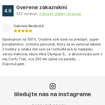
ý
Overené zákazníkmi
p
4.9
507
recenzií.
Zobraziť všetky recenzie
i
s
Gabriela Nedecká
u
Spokojnosť na 100%. Osobne som bola na predajni, super
poradenstvo, ochotný personál, ktorý sa mi venoval takmer
2 hodiny a vďaka nim som sa rozhodla pre tu najlepšiu
verziu trekovej obuvi Altra Olympus 6,.. a absolvovala som v
nej Corfu Trail, cca 200 km úplne na parádu, ...
Doporučujem
Sledujte nás na Instagrame