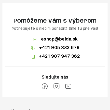
Pomôžeme vám s výberom
Potrebujete s niečím poradiť? Sme tu pre vás!
eshop
@
belda.sk
+421 905 383 679
+421 907 947 362
Z
á