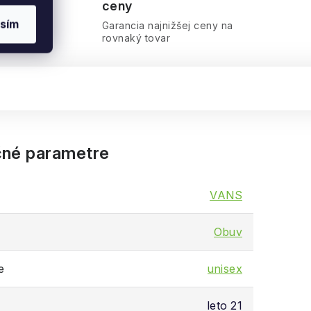
ceny
sím
ra
Garancia najnižšej ceny na
rovnaký tovar
né parametre
VANS
Obuv
e
unisex
leto 21