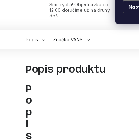
Sme rýchli! Objednávku do
Nas
12:00 doručíme už na druhý
deň
Popis
Značka VANS
Popis produktu
P
o
p
i
s