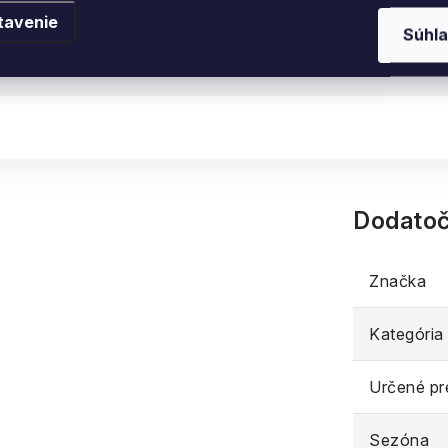
Nitre
Nad 80 eur
tavenie
Súhla
Malíkova 4922/1, Nit
Dodatoč
Značka
Kategória
Určené pr
Sezóna