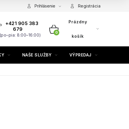
Prihlásenie
Registrácia
Prázdny
+421 905 383
679
(po–pia: 8:00–16:00)
NÁKUPNÝ
košík
KOŠÍK
KY
NAŠE SLUŽBY
VÝPREDAJ
ZNAČKY