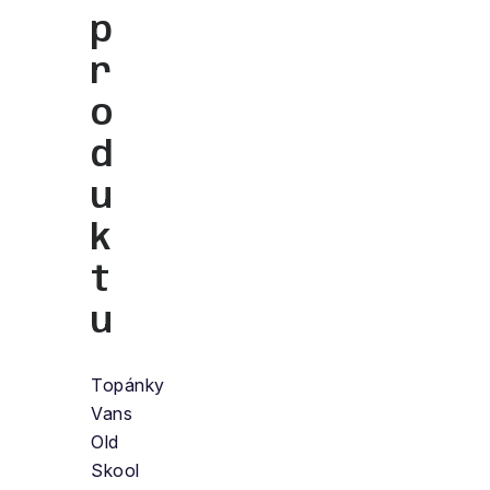
p
r
o
d
u
k
t
u
Topánky
Vans
Old
Skool