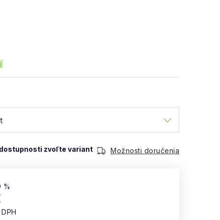
í
Možnosti doručenia
9 %
€
z DPH