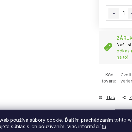
Jednotková
ZÁRUK
Našli s
odkaz 
na to!
Kód
Zvoľ
tovaru:
varia
Tlač
Z
web používa súbory cookie. Ďalším prechádzaním tohto 
ujete súhlas s ich používaním. Viac informácií
tu
.
Doprava zdarma
Kamenný obcho