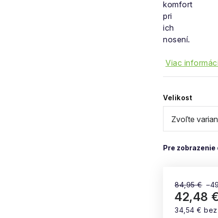
komfort
pri
ich
nosení.
Viac informáci
Velikost
84,95 €
–4
42,48 
34,54 € be