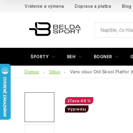
Prejsť
Vrátenie a výmena
Doprava a platba
Blog
na
obsah
ŠPORTY
BEH
BOGNER
Domov
Obuv
Vans obuv Old Skool Platfor 
49 %
Výpredaj