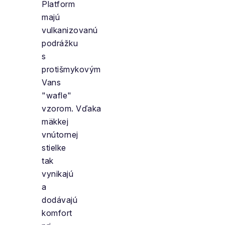
Platform
majú
vulkanizovanú
podrážku
s
protišmykovým
Vans
"wafle"
vzorom. Vďaka
mäkkej
vnútornej
stielke
tak
vynikajú
a
dodávajú
komfort