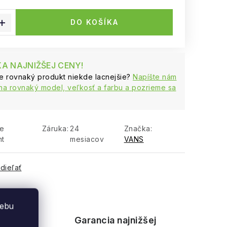
 cena:
DO KOŠÍKA
A NAJNIŽŠEJ CENY!
te rovnaký produkt niekde lacnejšie?
Napíšte nám
na rovnaký model, veľkosť a farbu a pozrieme sa
te
Záruka
:
24
Značka:
nt
mesiacov
VANS
dieľať
webu
d v
Garancia najnižšej