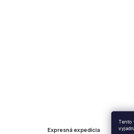
Tento 
vyjadr
Expresná expedícia