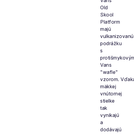
Vans
Old
Skool
Platform
majú
vulkanizovanú
podrážku
s
protišmykový
Vans
"wafle"
vzorom. Vďak
mäkkej
vnútornej
stielke
tak
vynikajú
a
dodávajú