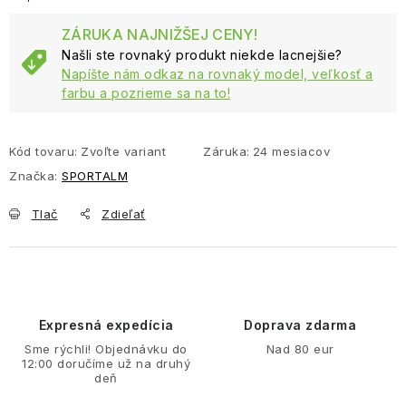
Jednotková cena:
ZÁRUKA NAJNIŽŠEJ CENY!
Našli ste rovnaký produkt niekde lacnejšie?
Napíšte nám odkaz na rovnaký model, veľkosť a
farbu a pozrieme sa na to!
Kód tovaru:
Zvoľte variant
Záruka
:
24 mesiacov
Značka:
SPORTALM
Tlač
Zdieľať
Expresná expedícia
Doprava zdarma
Sme rýchli! Objednávku do
Nad 80 eur
12:00 doručíme už na druhý
deň