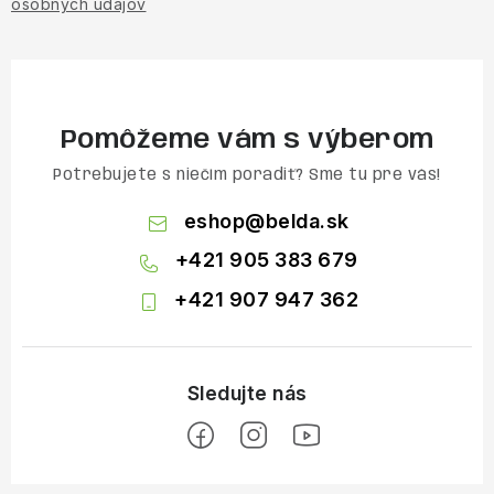
osobných údajov
Pomôžeme vám s výberom
Potrebujete s niečím poradiť? Sme tu pre vás!
eshop
@
belda.sk
+421 905 383 679
+421 907 947 362