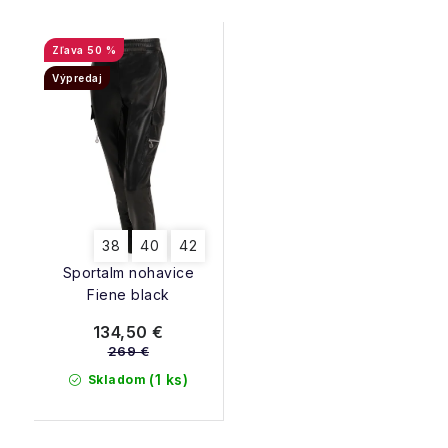
50 %
Výpredaj
38
40
42
Sportalm nohavice
Fiene black
134,50 €
269 €
(1 ks)
Skladom