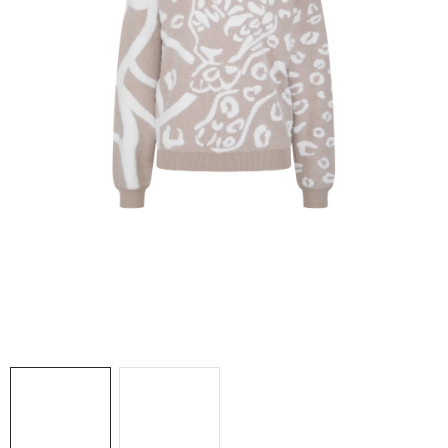
NAŠE SLUŽBY
VÝPREDAJ
ZNAČKY
Vrátenie a výmena
Doprava a platba
Blog
Moja objednávka