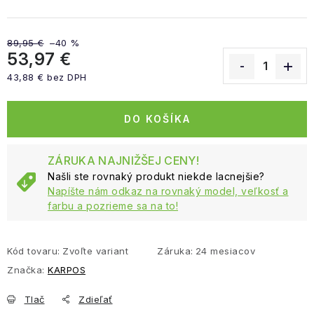
89,95 €
–40 %
53,97 €
43,88 € bez DPH
Jednotková cena:
DO KOŠÍKA
ZÁRUKA NAJNIŽŠEJ CENY!
Našli ste rovnaký produkt niekde lacnejšie?
Napíšte nám odkaz na rovnaký model, veľkosť a
farbu a pozrieme sa na to!
Kód tovaru:
Zvoľte variant
Záruka
:
24 mesiacov
Značka:
KARPOS
Tlač
Zdieľať