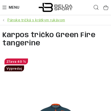
Prejsť
Hľad
na
obsah
Pánske tričká s krátkym rukávom
ŠPORTY
Karpos tričko Green Fire
BEH
tangerine
BOGNER
GOLDBERGH
40 %
Výpredaj
OBLEČENIE
OBUV
DOPLNKY