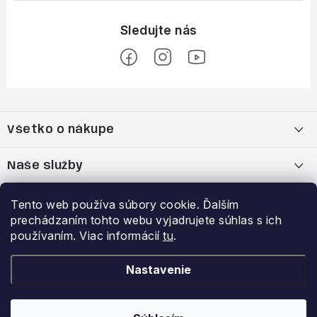
Z
á
Všetko o nákupe
p
ä
Moja objednávka
Naše služby
t
i
Nákup na splátky cez Quatro
Belda Sport x Atomic Skitest Soelden 2025
Výhody a zľavy
Tento web používa súbory cookie. Ďalším
e
prechádzaním tohto webu vyjadrujete súhlas s ich
OBCHODNÉ PODMIENKY
Bootfitting - Tvarovanie Lyžiarok v Nitre
Garancia najnižšej ceny
používaním. Viac informácií
tu
.
Prihlásenie
E-mail
Zásady spracovania a ochrany osobných údajov
Dynamická analýza chodidla
VERNOSTNÝ PROGRAM
Nastavenie
Reklamačný poriadok
Požičovňa lyží