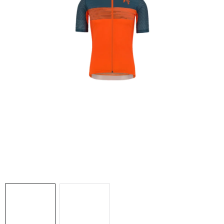
NAŠE SLUŽBY
VÝPREDAJ
ZNAČKY
Vrátenie a výmena
Doprava a platba
Blog
Moja objednávka