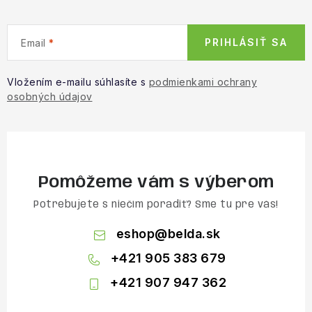
PRIHLÁSIŤ SA
Email
Vložením e-mailu súhlasíte s
podmienkami ochrany
osobných údajov
Pomôžeme vám s výberom
Potrebujete s niečím poradiť? Sme tu pre vás!
eshop
@
belda.sk
+421 905 383 679
+421 907 947 362