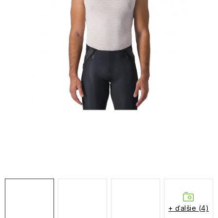
NAŠE SLUŽBY
VÝPREDAJ
ZNAČKY
Vrátenie a výmena
Doprava a platba
Blog
Moja objednávka
+ ďalšie (4)