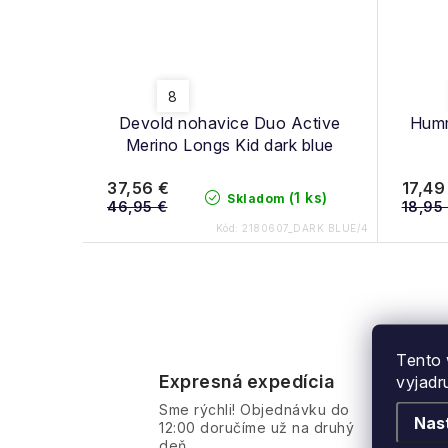
8
Devold nohavice Duo Active
Humm
Merino Longs Kid dark blue
37,56 €
17,49
(1 ks)
Skladom
46,95 €
18,95
Kód:
2180607_DARK BLUE/4
O
v
Tento 
Expresná expedícia
vyjadr
l
Sme rýchli! Objednávku do
á
Nas
12:00 doručíme už na druhý
deň