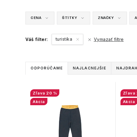
CENA
ŠTÍTKY
ZNAČKY
A
turistika
Váš filter:
Vymazať filtre
R
ODPORÚČAME
NAJLACNEJŠIE
NAJDRAH
a
d
V
20 %
e
Akcia
Akcia
ý
n
p
i
i
e