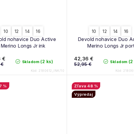
10
12
14
16
10
12
14
16
ld nohavice Duo Active
Devold nohavice Duo Ac
Merino Longs Jr ink
Merino Longs Jr por
 €
42,36 €
(2 ks)
(2
Skladom
Skladom
 €
52,95 €
Kód:
2180612_INK/10
Kód:
21806
7 %
48 %
Výpredaj