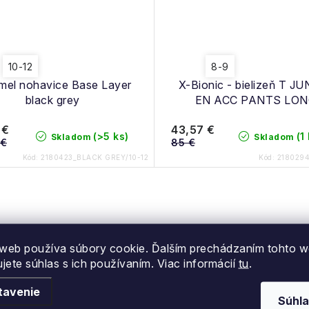
10-12
8-9
el nohavice Base Layer
X-Bionic - bielizeň T J
black grey
EN ACC PANTS LO
 €
43,57 €
(>5 ks)
(1
Skladom
Skladom
 €
85 €
Kód:
2180423_BLACK GREY/10-12
Kód:
218029
web používa súbory cookie. Ďalším prechádzaním tohto 
Doprava zdarma
Kamenný obcho
ujete súhlas s ich používaním. Viac informácií
tu
.
Nitre
Nad 80 eur
tavenie
Malíkova 4922/1, Nit
Súhla