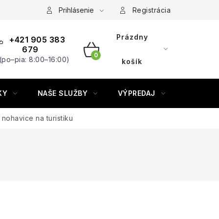
Prihlásenie
Registrácia
Prázdny
+421 905 383
679
(po–pia: 8:00–16:00)
NÁKUPNÝ
košík
KOŠÍK
KY
NAŠE SLUŽBY
VÝPREDAJ
ZNAČKY
nohavice na turistiku