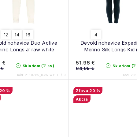
12
14
16
4
ld nohavice Duo Active
Devold nohavice Expedi
ino Longs Jr raw white
Merino Silk Longs Kid 
 €
51,96 €
(2 ks)
(2
Skladom
Skladom
 €
64,95 €
Kód:
2180785_RAW WHITE/10
Kód:
218
20 %
20 %
Akcia