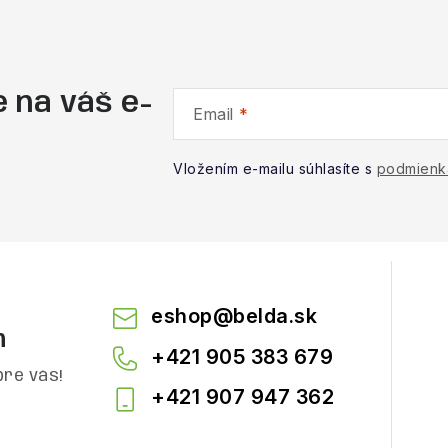
 na váš e-
Email
Vložením e-mailu súhlasíte s
podmienk
eshop
@
belda.sk
m
+421 905 383 679
pre vás!
+421 907 947 362