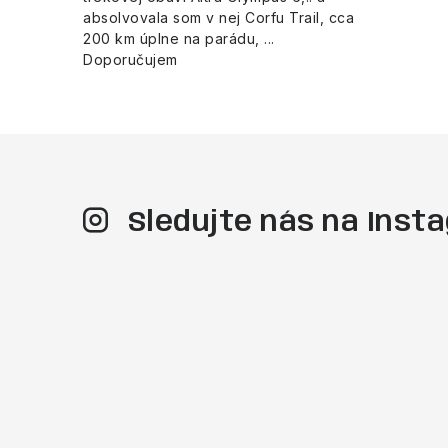
s
absolvovala som v nej Corfu Trail, cca
200 km úplne na parádu, ...
u
Doporučujem
Sledujte nás na Ins