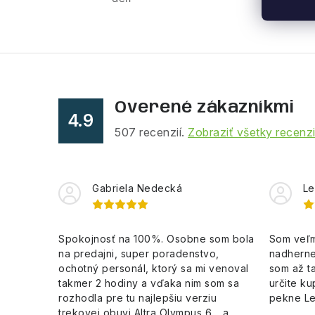
d
a
c
i
e
Overené zákazníkmi
p
4.9
507
recenzií.
Zobraziť všetky recenz
r
v
k
Gabriela Nedecká
Le
y
v
Spokojnosť na 100%. Osobne som bola
Som veľm
na predajni, super poradenstvo,
nadherne
ý
ochotný personál, ktorý sa mi venoval
som až ta
p
takmer 2 hodiny a vďaka nim som sa
určite ku
rozhodla pre tu najlepšiu verziu
pekne L
i
trekovej obuvi Altra Olympus 6,.. a