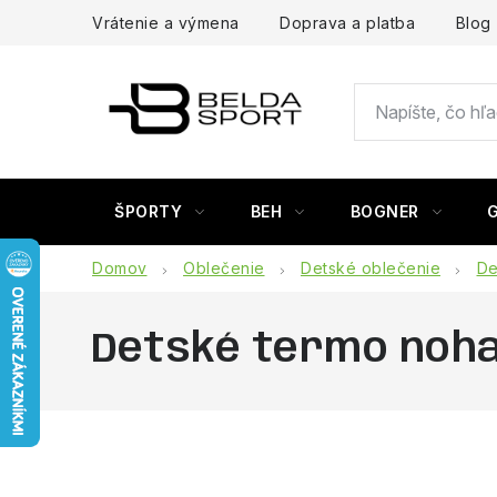
Prejsť
Vrátenie a výmena
Doprava a platba
Blog
na
obsah
ŠPORTY
BEH
BOGNER
Domov
Oblečenie
Detské oblečenie
De
Detské termo nohav