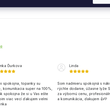
ie
nka Ďurkova
Linda
i spokojna, topanky su
Som nadmieru spokojná s ná
, komunikacia super na 100%,
rýchle dodanie, úžasne lyže 
k spokojna že si u Vas ešte
za výbornú cenu, profesionáln
pim viac vecí ďakujem velmi
a komunikácia, ďakujem 👍💛
enka