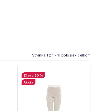
Stránka
1
z
1
-
11
položiek celkom
20 %
Akcia