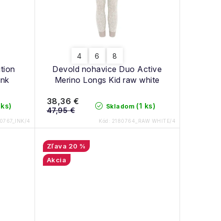
4
6
8
tion
Devold nohavice Duo Active
ink
Merino Longs Kid raw white
38,36 €
 ks)
(1 ks)
Skladom
47,95 €
0767_INK/4
Kód:
2180764_RAW WHITE/4
20 %
Akcia