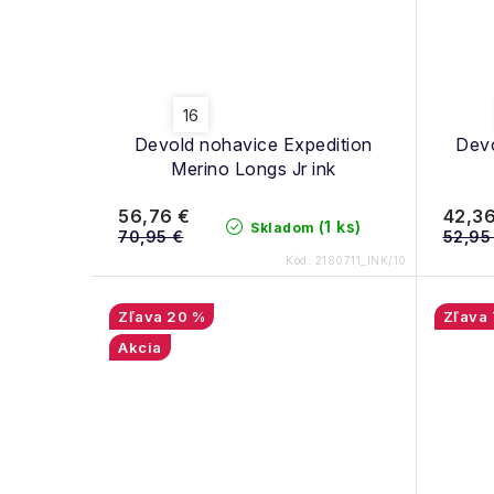
16
Devold nohavice Expedition
Devo
Merino Longs Jr ink
56,76 €
42,36
(1 ks)
Skladom
70,95 €
52,95
Kód:
2180711_INK/10
20 %
Akcia