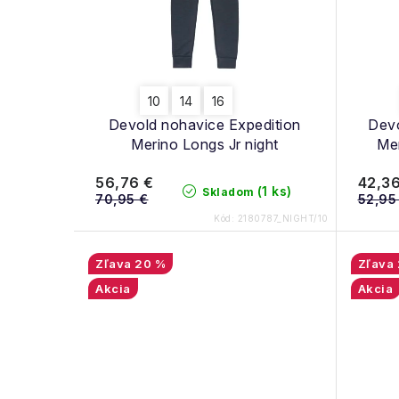
s
p
p
r
r
o
10
14
16
o
Devold nohavice Expedition
Devo
d
d
Merino Longs Jr night
Mer
u
u
56,76 €
42,36
(1 ks)
Skladom
k
70,95 €
52,95
k
Kód:
2180787_NIGHT/10
t
t
o
20 %
o
Akcia
Akcia
v
v