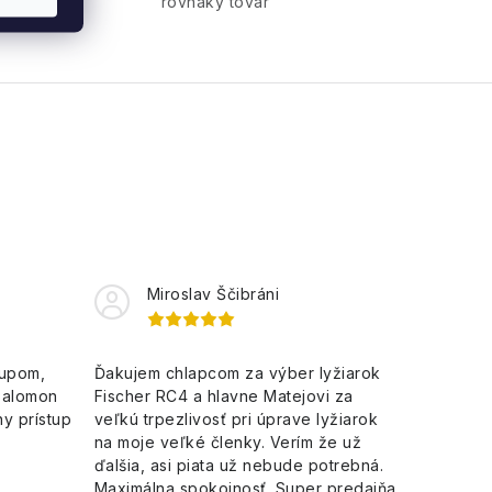
rovnaký tovar
Miroslav Ščibráni
kupom,
Ďakujem chlapcom za výber lyžiarok
Salomon
Fischer RC4 a hlavne Matejovi za
y prístup
veľkú trpezlivosť pri úprave lyžiarok
na moje veľké členky. Verím že už
ďalšia, asi piata už nebude potrebná.
Maximálna spokojnosť. Super predajňa