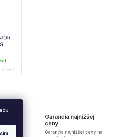
UNIOR
NG
 ks)
4_A098/8-9
webu
d v
Garancia najnižšej
ceny
ra
Garancia najnižšej ceny na
sím