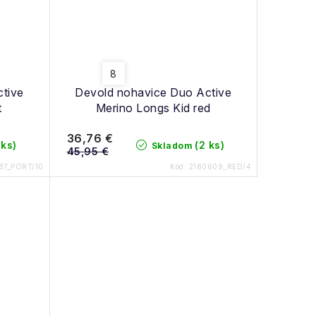
8
tive
Devold nohavice Duo Active
t
Merino Longs Kid red
36,76 €
 ks)
(2 ks)
Skladom
45,95 €
87_PORT/10
Kód:
2180609_RED/4