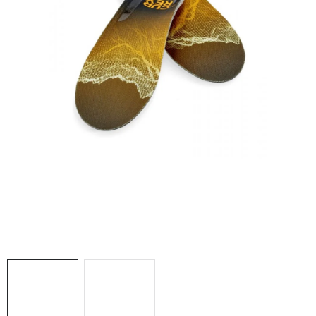
NAŠE SLUŽBY
VÝPREDAJ
ZNAČKY
Vrátenie a výmena
Doprava a platba
Blog
Moja objednávka