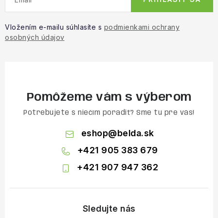
Vložením e-mailu súhlasíte s
podmienkami ochrany
osobných údajov
Pomôžeme vám s výberom
Potrebujete s niečím poradiť? Sme tu pre vás!
eshop
@
belda.sk
+421 905 383 679
+421 907 947 362