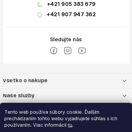
+421 905 383 679
+421 907 947 362
Z
á
Všetko o nákupe
p
ä
Moja objednávka
Naše služby
t
i
Nákup na splátky cez Quatro
Belda Sport x Atomic Skitest Soelden 2025
Výhody a zľavy
Tento web používa súbory cookie. Ďalším
e
prechádzaním tohto webu vyjadrujete súhlas s ich
OBCHODNÉ PODMIENKY
Bootfitting - Tvarovanie Lyžiarok v Nitre
Garancia najnižšej ceny
používaním. Viac informácií
tu
.
Prihlásenie