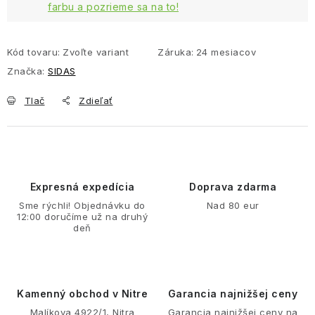
farbu a pozrieme sa na to!
Kód tovaru:
Zvoľte variant
Záruka
:
24 mesiacov
Značka:
SIDAS
Tlač
Zdieľať
Expresná expedícia
Doprava zdarma
Sme rýchli! Objednávku do
Nad 80 eur
12:00 doručíme už na druhý
deň
Kamenný obchod v Nitre
Garancia najnižšej ceny
Malíkova 4922/1, Nitra
Garancia najnižšej ceny na