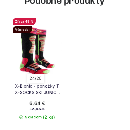
Podobné produkty
48 %
Výpredaj
24/26
X-Bionic - ponožky T
X-SOCKS SKI JUNIOR
fuchsia/yellow
6,64 €
12,95 €
(2 ks)
Skladom