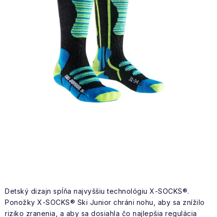
NAŠE SLUŽBY
VÝPREDAJ
ZNAČKY
Vrátenie a výmena
Doprava a platba
Blog
Moja objednávka
Detský dizajn spĺňa najvyššiu technológiu X-SOCKS®.
Ponožky X-SOCKS® Ski Junior chráni nohu, aby sa znížilo
riziko zranenia, a aby sa dosiahla čo najlepšia regulácia