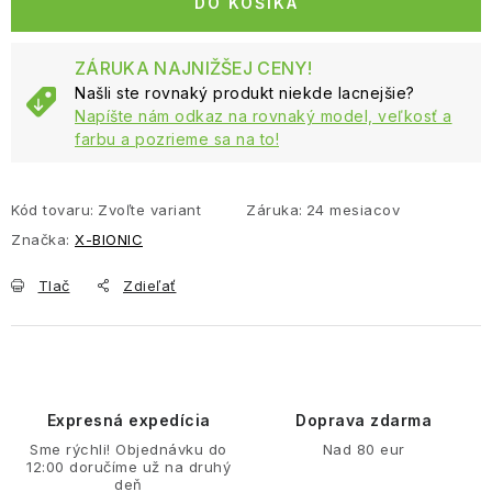
DO KOŠÍKA
ZÁRUKA NAJNIŽŠEJ CENY!
Našli ste rovnaký produkt niekde lacnejšie?
Napíšte nám odkaz na rovnaký model, veľkosť a
farbu a pozrieme sa na to!
Kód tovaru:
Zvoľte variant
Záruka
:
24 mesiacov
Značka:
X-BIONIC
Tlač
Zdieľať
Expresná expedícia
Doprava zdarma
Sme rýchli! Objednávku do
Nad 80 eur
12:00 doručíme už na druhý
deň