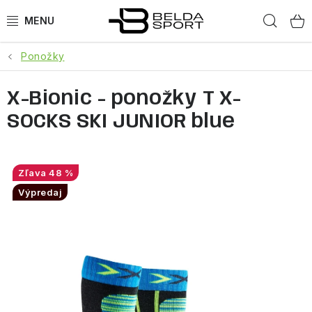
Prejsť
Hľad
na
obsah
Ponožky
ŠPORTY
X-Bionic - ponožky T X-
BEH
SOCKS SKI JUNIOR blue
BOGNER
GOLDBERGH
48 %
Výpredaj
OBLEČENIE
OBUV
DOPLNKY