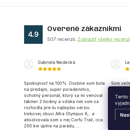
v
l
á
Overené zákazníkmi
d
4.9
a
507
recenzií.
Zobraziť všetky recenz
c
i
Gabriela Nedecká
Le
e
p
Spokojnosť na 100%. Osobne som bola
Som veľm
r
na predajni, super poradenstvo,
nadherne
ochotný personál, ktorý sa mi venoval
som až ta
v
Tento 
takmer 2 hodiny a vďaka nim som sa
určite ku
vyjadr
k
rozhodla pre tu najlepšiu verziu
pekne L
trekovej obuvi Altra Olympus 6,.. a
Nas
y
absolvovala som v nej Corfu Trail, cca
v
200 km úplne na parádu, ...