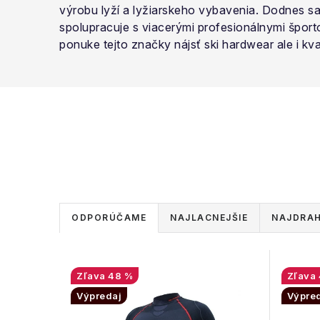
výrobu lyží a lyžiarskeho vybavenia. Dodnes sa
spolupracuje s viacerými profesionálnymi šport
ponuke tejto značky nájsť ski hardwear ale i kva
R
ODPORÚČAME
NAJLACNEJŠIE
NAJDRAH
a
V
d
48 %
ý
e
Výpredaj
Výpre
p