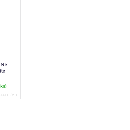
MENS
ite
 ks)
ACITE/M-L