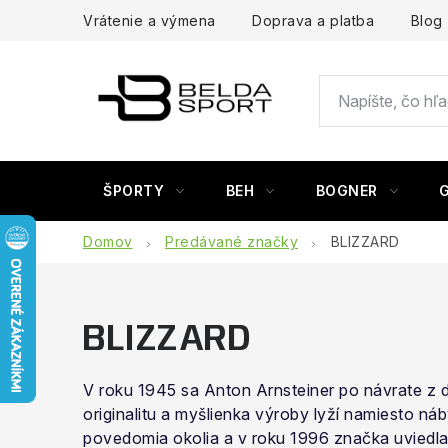
Prejsť
Vrátenie a výmena
Doprava a platba
Blog
na
obsah
ŠPORTY
BEH
BOGNER
Domov
Predávané značky
BLIZZARD
BLIZZARD
V roku 1945 sa
Anton Arnsteiner po návrate z d
originalitu a myšlienka výroby lyží namiesto n
povedomia okolia a v roku 1996 značka uviedla