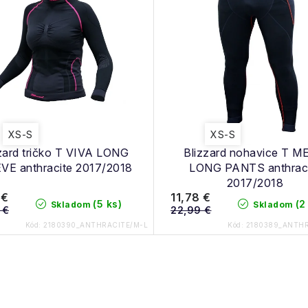
XS-S
XS-S
zard tričko T VIVA LONG
Blizzard nohavice T 
VE anthracite 2017/2018
LONG PANTS anthrac
2017/2018
 €
11,78 €
(5 ks)
(2
Skladom
Skladom
 €
22,99 €
Kód:
2180390_ANTHRACITE/M-L
Kód:
2180389_ANTHR