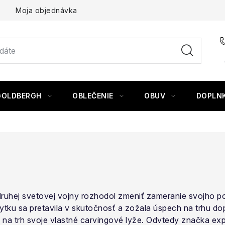
Moja objednávka
GOLDBERGH
OBLEČENIE
OBUV
DOPLN
ruhej svetovej vojny rozhodol zmeniť zameranie svojho podn
ábytku sa pretavila v skutočnosť a zožala úspech na trhu d
 na trh svoje vlastné carvingové lyže. Odvtedy značka ex