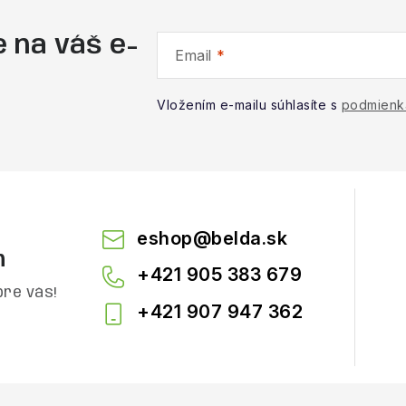
 na váš e-
Email
Vložením e-mailu súhlasíte s
podmienk
eshop
@
belda.sk
m
+421 905 383 679
pre vás!
+421 907 947 362