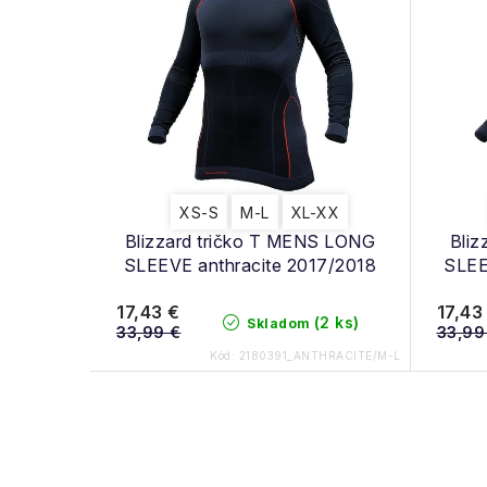
n
i
i
s
e
p
p
r
r
o
o
XS-S
M-L
XL-XX
d
Blizzard tričko T MENS LONG
Bliz
d
SLEEVE anthracite 2017/2018
SLEE
u
u
17,43 €
17,43
k
(2 ks)
Skladom
k
33,99 €
33,99
Kód:
2180391_ANTHRACITE/M-L
t
t
o
o
v
O
v