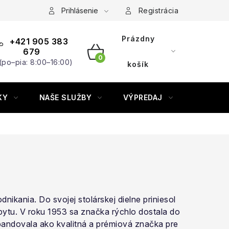
Prihlásenie
Registrácia
Prázdny
+421 905 383
679
(po–pia: 8:00–16:00)
NÁKUPNÝ
košík
KOŠÍK
KY
NAŠE SLUŽBY
VÝPREDAJ
ZNAČKY
ikania. Do svojej stolárskej dielne priniesol
opytu. V roku 1953 sa značka rýchlo dostala do
pandovala ako kvalitná a prémiová značka pre