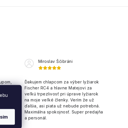
Miroslav Ščibráni
kupom,
Ďakujem chlapcom za výber lyžiarok
Salomon
Fischer RC4 a hlavne Matejovi za
y prístup
veľkú trpezlivosť pri úprave lyžiarok
webu
na moje veľké členky. Verím že už
ďalšia, asi piata už nebude potrebná.
Maximálna spokojnosť. Super predajňa
sím
a personál.