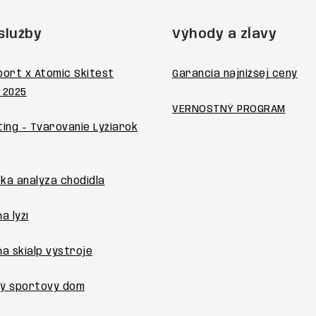
služby
Výhody a zľavy
port x Atomic Skitest
Garancia najnižšej ceny
 2025
VERNOSTNÝ PROGRAM
ting - Tvarovanie Lyžiarok
ká analýza chodidla
a lyží
ňa skialp výstroje
ý športový dom