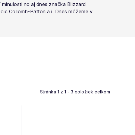
 minulosti no aj dnes značka Blizzard
 Loic Collomb-Patton a i. Dnes môžeme v
Stránka
1
z
1
-
3
položiek celkom