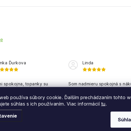
ie
nka Ďurkova
Linda
i spokojna, topanky su
Som nadmieru spokojná s ná
, komunikacia super na 100%,
rýchle dodanie, úžasne lyže 
k spokojna že si u Vas ešte
za výbornú cenu, profesionáln
web používa súbory cookie. Ďalším prechádzaním tohto 
pim viac vecí ďakujem velmi
a komunikácia, ďakujem 👍💛
ujete súhlas s ich používaním. Viac informácií
tu
.
enka
tavenie
Súhla