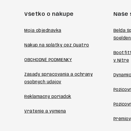
á
Všetko o nákupe
Naše 
p
ä
Moja objednávka
Belda S
Soelden
t
Nákup na splátky cez Quatro
i
Bootfit
OBCHODNÉ PODMIENKY
v Nitre
e
Zásady spracovania a ochrany
Dynamic
osobných údajov
Požičovň
Reklamačný poriadok
Požičov
Vrátenie a výmena
Prémiov