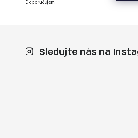
Doporučujem
ý
p
i
s
u
Sledujte nás na Ins