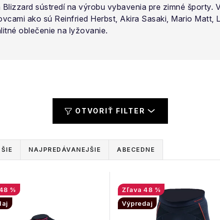
 Blizzard sústredí na výrobu vybavenia pre zimné športy. V
ovcami ako sú Reinfried Herbst, Akira Sasaki, Mario Matt,
litné oblečenie na lyžovanie.
OTVORIŤ FILTER
ŠIE
NAJPREDÁVANEJŠIE
ABECEDNE
48 %
48 %
daj
Výpredaj